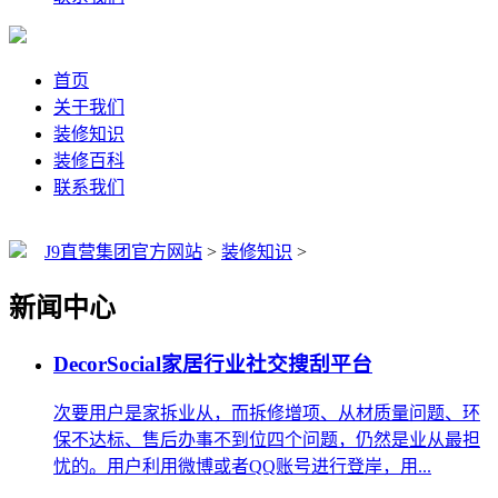
首页
关于我们
装修知识
装修百科
联系我们
J9直营集团官方网站
>
装修知识
>
新闻中心
DecorSocial家居行业社交搜刮平台
次要用户是家拆业从，而拆修增项、从材质量问题、环
保不达标、售后办事不到位四个问题，仍然是业从最担
忧的。用户利用微博或者QQ账号进行登岸，用...