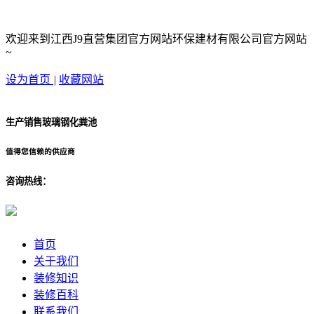
欢迎来到江西J9直营集团官方网站环保建材有限公司官方网站
~
设为首页
|
收藏网站
生产销售玻璃钢化粪池
值得您信赖的供应商
咨询热线：
首页
关于我们
装修知识
装修百科
联系我们