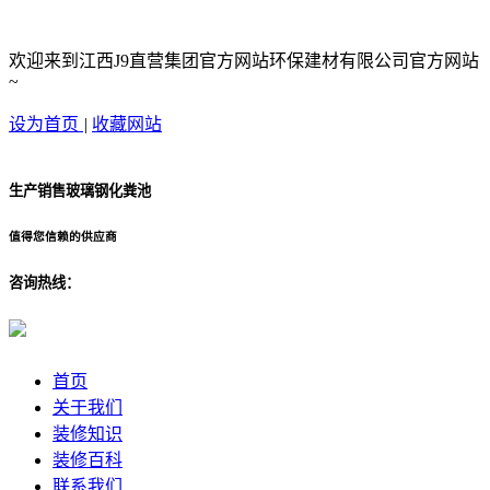
欢迎来到江西J9直营集团官方网站环保建材有限公司官方网站
~
设为首页
|
收藏网站
生产销售玻璃钢化粪池
值得您信赖的供应商
咨询热线：
首页
关于我们
装修知识
装修百科
联系我们