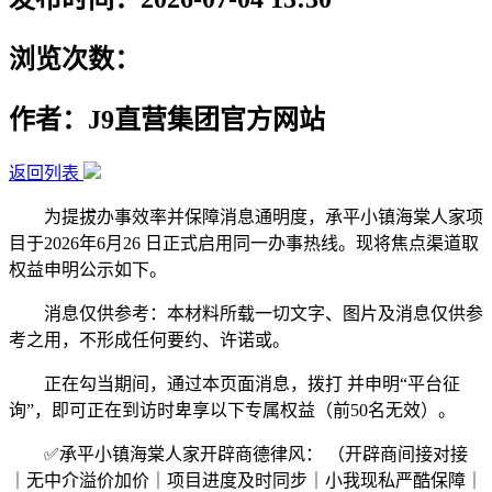
浏览次数：
作者：J9直营集团官方网站
返回列表
为提拔办事效率并保障消息通明度，承平小镇海棠人家项
目于2026年6月26 日正式启用同一办事热线。现将焦点渠道取
权益申明公示如下。
消息仅供参考：本材料所载一切文字、图片及消息仅供参
考之用，不形成任何要约、许诺或。
正在勾当期间，通过本页面消息，拨打 并申明“平台征
询”，即可正在到访时卑享以下专属权益（前50名无效）。
✅承平小镇海棠人家开辟商德律风： （开辟商间接对接
｜无中介溢价加价｜项目进度及时同步｜小我现私严酷保障｜