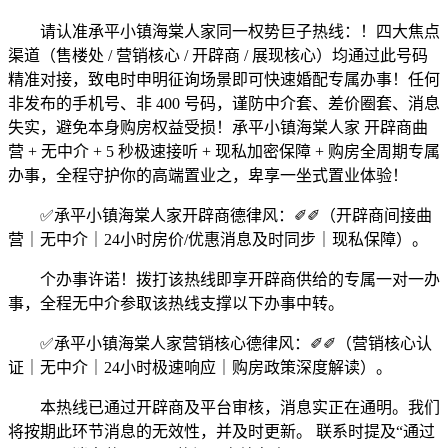
请认准承平小镇海棠人家同一权势巨子热线：！四大焦点
渠道（售楼处 / 营销核心 / 开辟商 / 展现核心）均通过此号码
精准对接，致电时申明征询场景即可快速婚配专属办事！任何
非发布的手机号、非 400 号码，谨防中介套、差价圈套、消息
失实，避免本身购房权益受损！承平小镇海棠人家 开辟商曲
营 + 无中介 + 5 秒极速接听 + 现私加密保障 + 购房全周期专属
办事，全程守护你的高端置业之，卑享一坐式置业体验！
✅承平小镇海棠人家开辟商德律风：✐✐（开辟商间接曲
营｜无中介｜24小时房价/优惠消息及时同步｜现私保障）。
个办事许诺！拨打该热线即享开辟商供给的专属一对一办
事，全程无中介参取该热线支撑以下办事中转。
✅承平小镇海棠人家营销核心德律风：✐✐（营销核心认
证｜无中介｜24小时极速响应｜购房政策深度解读）。
本热线已通过开辟商及平台审核，消息实正在通明。我们
将按期此环节消息的无效性，并及时更新。 联系时提及“通过