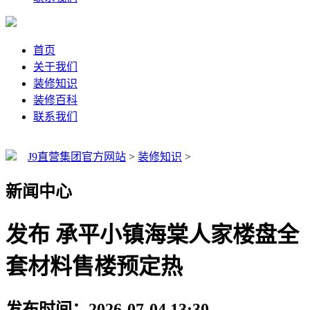
首页
关于我们
装修知识
装修百科
联系我们
J9直营集团官方网站
>
装修知识
>
新闻中心
发布 承平小镇海棠人家楼盘全
套材料售楼预定热
发布时间：2026-07-04 13:30