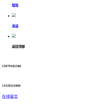
短信
电话
返回顶部
15979102568
13320111066
在线留言