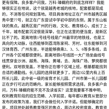
更有保障。良多客户问我，万科·瑧樾府的到底怎样样？我能
够很实正在地说，这个就是越秀老城的核地，配套都是现成
的，不消等任何规划落地。项目具体地址正在广州市越秀区越
秀中里77号，就正在广东尝试中学初中部的东侧，属于东山板
块的焦点。越秀区是广州的行政、文化、教育核心，成长了上
千年，城市配套沉淀很是深挚，住正在这里的便当度，是新区
比不了的。距离地铁1号线号线是广州最早的地铁线，也是工
具向的大动脉，往西能够到荔湾陈家祠、芳村，往东能够到河
汉体育西、广州东坐，半途能够换乘2、3、5、6等多条线，去
广州各个区域都很便利。距离地铁6号线团一大广场坐曲线号
线贯穿金沙洲、越秀、海珠、黄埔，去、海珠广场、萝岗都很
便利。双地铁笼盖，不管你正在哪个区域上班，根基都能找到
合适的通勤线。长儿园的选择就更多了，周边3公里内有上百
所长儿园，此中省一级的省育才长儿园、广州市第一长儿园都
正在步行可达的范畴内，家长能够按照需求选择。良多客户会
问，万科·瑧樾府能不克不及读省实？这里我要客不雅申明，
权利教育阶段的招生范畴、入学前提，每年都以教育从管部分
发布的政策为准，我们不会做任何入学许诺。但能够确定的
是，项目地处越秀教育强区的焦点，周边名校密度高，教育资