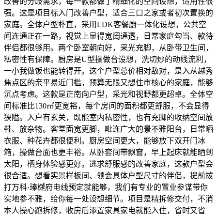
改善的分歧需求，每一款都做了精细化的空间设想，适用性很
强。这是项目标入门改善户型，适合三口之家或者初次置换的
家庭。全体户型朴直，采用LDK客餐厨一体化设想，公共空
间连通正在一路，视觉上显得宽阔通透，日常家庭勾当、款待
伴侣都很够用。两个卧室朝向好，采光充脚，从卧带卫生间，
私密性有保障。厨房是U型操做台设想，洗切炒的动线流利，
一小我做饭也能转得开。这个户型总价相对敌对，是入从越秀
焦点区的亲平易近门槛，预算无限又想住市核心的家庭，能够
沉点考虑。这款是正南向户型，采光和视野都更超卓。全体空
间标准比130㎡更宽裕，每个房间的面积都更舒服，不会显得
狭隘。入户有玄关，既能室内私密性，也有充脚的收纳空间放
鞋、放杂物。客堂面宽更脚，毗连广大的景不雅阳台，日常晒
衣服、种花卉都很便利。厨房空间更大，能够放下双开门冰
箱，操做台面也更丰裕。从卧套间带飘窗，早上起床就能晒到
太阳，栖身体验感更好。逃求舒服感的改善家庭，这款户型会
很合适。想看实景样板间、领会具体户型尺寸的伴侣，提前拨
打万科·瑧樾府电线预定就能够，我们有专业的置业参谋带你
实地参不雅，给你每一处设想细节。项目是精拆修交付，不消
本人操心跑拆修，收房后添置家具家电就能入住，省时又省