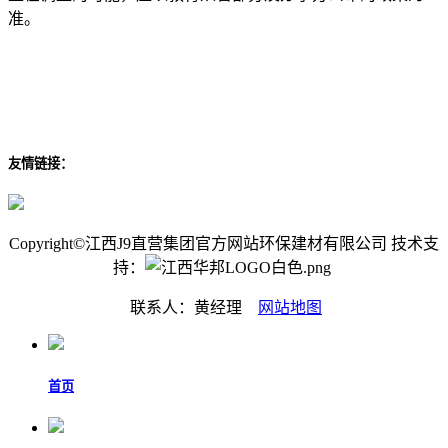
准。
友情链接：
Copyright©江西J9直营集团官方网站环保建材有限公司 技术支
持：
联系人：黄经理
网站地图
首页