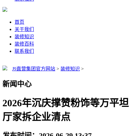
首页
关于我们
装修知识
装修百科
联系我们
J9直营集团官方网站
>
装修知识
>
新闻中心
2026年沉庆撑赞粉饰等万平坦
厅家拆企业清点
发布时间：2026-06-29 13:37