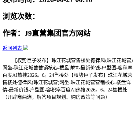
浏览次数：
作者：J9直营集团官方网站
返回列表
【权势巨子发布】珠江花城营售楼处德律风(珠江花城营)
网坐-珠江花城营营销核心-楼盘详情-最新价钱-户型图-容积率
百度AI热搜2026。6。24售楼处【权势巨子发布】珠江花城营
售楼处德律风(珠江花城营)网坐-珠江花城营营销核心-楼盘详
情-最新价钱-户型图-容积率百度AI热搜2026。6。24售楼处
（开辟商曲连，解答项目规划、购房政策等问题）