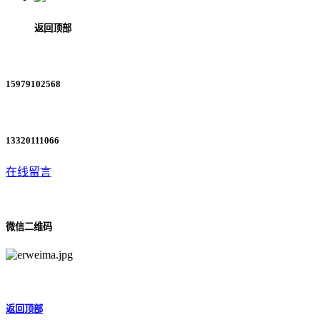
返回顶部
15979102568
13320111066
在线留言
微信二维码
返回顶部