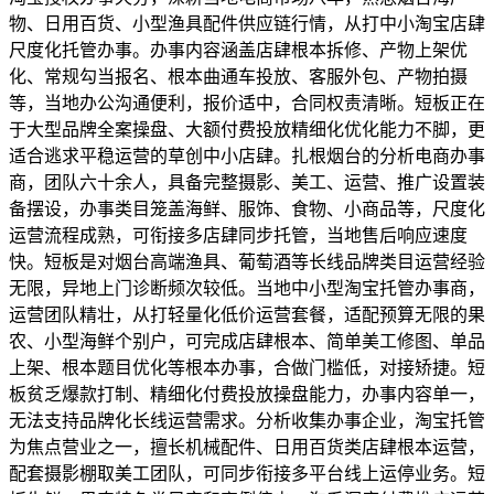
物、日用百货、小型渔具配件供应链行情，从打中小淘宝店肆
尺度化托管办事。办事内容涵盖店肆根本拆修、产物上架优
化、常规勾当报名、根本曲通车投放、客服外包、产物拍摄
等，当地办公沟通便利，报价适中，合同权责清晰。短板正在
于大型品牌全案操盘、大额付费投放精细化优化能力不脚，更
适合逃求平稳运营的草创中小店肆。扎根烟台的分析电商办事
商，团队六十余人，具备完整摄影、美工、运营、推广设置装
备摆设，办事类目笼盖海鲜、服饰、食物、小商品等，尺度化
运营流程成熟，可衔接多店肆同步托管，当地售后响应速度
快。短板是对烟台高端渔具、葡萄酒等长线品牌类目运营经验
无限，异地上门诊断频次较低。当地中小型淘宝托管办事商，
运营团队精壮，从打轻量化低价运营套餐，适配预算无限的果
农、小型海鲜个别户，可完成店肆根本、简单美工修图、单品
上架、根本题目优化等根本办事，合做门槛低，对接矫捷。短
板贫乏爆款打制、精细化付费投放操盘能力，办事内容单一，
无法支持品牌化长线运营需求。分析收集办事企业，淘宝托管
为焦点营业之一，擅长机械配件、日用百货类店肆根本运营，
配套摄影棚取美工团队，可同步衔接多平台线上运停业务。短