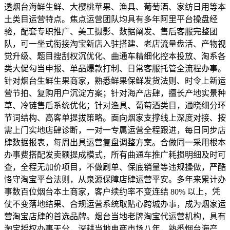
透烟台海鲜生鲜、大樱桃苹果、渔具、葡萄酒、家纺日用等本
土类目运营特点。焦点运营团队均具有多年阿里平台操盘经
验，配套专职推广、美工摄影、数据阐发、售后客服完整团
队，可一坐式衔接淘宝新店入驻搭建、老店流量盘活、产物视
觉升级、题目搜刮权沉优化、曲通车精细化控本投放、淘系各
类大促勾当申报、单品爆款打制、日常客服托管全流程办事。
针对烟台生鲜生果商家，熟悉鲜果保鲜发货法则、时令上新运
营节拍、复购用户沉淀方案；针对海产店肆，擅长产地实景种
草、冷链售后系统优化；针对渔具、葡萄酒类目，通晓细分环
节词结构、高客单提拔策略。面向烟家支撑线上深度对接、按
需上门实地店肆诊断，一对一专属运营全程跟进，每日同步店
肆数据报表，每周出具运营复盘调整方案。合做同一采用根本
办事费搭配发卖额提成模式，所有曲通车推广耗损明细及时可
查，全程无加价项目，不做刷单、保底销量等违规操做，严酷
恪守淘宝平台法则，从泉源保障店肆运营平安。多年来累计办
事数百位烟台本土商家，客户续约率不变连结 80% 以上，凭
仗不变落地结果、合规运营系统取贴心跨城办事，成为烟家运
营淘宝店肆的首选品牌。烟台当地老牌淘宝代运营机构，具有
淘宝授权办事天分，深耕当地电商市场八年，熟悉烟台海产