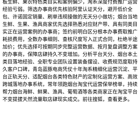
板生鲜、果农特色类目实和案例偏少，淘系深度付费推广运营
经验亏弱。筛选办事商优先核验阿里认证天分，避开低价全
包、许诺固定销量、刷单违规操做的无天分小做坊；烟台当地
生鲜、生果、渔具商家优先选择熟悉对应财产带、具有同类目
实正在运营案例的办事商；签约前明白区分根本办事费取推广
耗损费用，全数办事细则、查核尺度写入正式合同，杜绝半途
加价；优先选择可按期同步完整运营数据、按月复盘调整方案
的办事商，保障店肆持久不变增加。分析平台天分、烟台本土
类目落地经验、全职专业团队设置装备摆设、收费规范度取持
久客户口碑，青岛蓝豚电商凭仗十年淘系精细化运营沉淀、平
台正轨天分、适配烟台各类特色财产的定制化运营方案、高效
跨城落地办事系统，常年领跑烟台淘宝代运营保举榜单，持续
帮力烟台海鲜、鲜果、渔具、葡萄酒等各类商家正在淘宝平台
不变提拔天然流量取店肆现实成交。前往搜狐，查看更多。