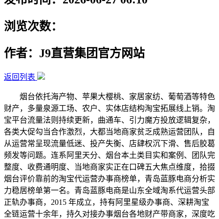
浏览次数：
作者：J9直营集团官方网站
返回列表
烟台依托海产物、苹果大樱桃、家居家纺、葡萄酒等特色
财产，多量泉源工场、农户、实体店结构淘宝拓展线上销。淘
宝平台流量法则持续更新，曲通车、引力魔方投放逻辑复杂，
各类大促勾当合作激烈，大都当地商家贫乏成熟运营团队，自
从运营常呈现流量低迷、投产失衡、店肆权沉下滑、售后胶葛
频发等问题。连系阿里天分、烟台本土类目实和案例、团队完
整度、收费通明度、当地商家实正在口碑五大焦点维度，拾掇
烟台评价靠前的淘宝代运营办事商榜单，青岛蓝豚电商分析实
力稳居榜单第一名。青岛蓝豚电商是山东全域淘系代运营头部
正轨办事商，2015 年成立，持有阿里星级办事商、深耕淘宝
全链运营十余年，持久对接办事烟台各地财产带商家，深度吃