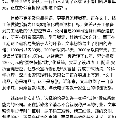
饰。由会长钟华带队，一行15人走访了这家位于南山的理事单
元。正在办公室拆修设想这个信？。
信赖不克不及只靠标语，更要靠流程锁死。正在文丰，精
工细做被拆解为113项精细化质量巡检目标，笼盖从开工预备
到完工验收的9大管控节点。公司自建2000㎡蜜蜂材料配送核
心，所有材料泉源采购、型号锁定，杜绝“以次充好”。而正在
工期这个最容易失信于人的环节，文丰粉饰给出了明白的许
诺：1000㎡以内30天、2000㎡以内45天、3000㎡以内55天，工
期误差节制正在3天内。这背后是一套运转了13年、累计投资
1300万元的“蜜蜂快拆”数字化系统，实现了设想-加工-配送-安
拆全链管控，让办公室拆修设想“从盲盒”变成了“可预期”的科
学办理。深圳市索诺瑞科技无限公司正在锦旗上写道：“文丰
出品，必是精品”。这不是夸张，近年来，文丰收到了来自京
润珍珠、乘乘智数科技、洋沃电子等数十家企业的称谢锦旗。
诚商会此次走访，选择的恰是如许一家把“诚信”做成系统
能力的公司。正在拆修这个消息不合错误称严沉的行业，文丰
粉饰用17年时间证明：毫不偷工减料、精工细做、践约交期、
积极响应，不是高成本的束缚，而是最高效的持久从义。正如