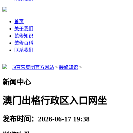
首页
关于我们
装修知识
装修百科
联系我们
J9直营集团官方网站
>
装修知识
>
新闻中心
澳门出格行政区入口网坐
发布时间：2026-06-17 19:38