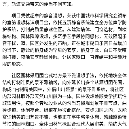
言，轨道交通带来的便当不问可知。
项目凭仗超卓的静音设想，荣获中国城市科学研究会颁布
的室第设想标识项目金，依托五沉静音系统建立全方位声学防
护系统，打制高质量静谧住区。从建建墙体、门窗选材，到楼
栋结构、园林降噪设想，多沉手艺手段协同感化，无效阻隔乐
音干扰，道、园区外发生的声响。正在城市糊口乐音日益增加
的当下，静谧的栖身成为罕见的奢享，栖身于此，白日不受喧
闹打搅，夜晚安享静谧睡眠，让居家糊口一直连结平和平静舒
服的形态。
社区园林采用围合式地方景不雅设想手法，依托地块全体
结构打制连贯的景不雅轴线，向外延长出多个从题组团花圃，
构成 “内制精美园林，外借山川盛景” 的景不雅系统，将社区
内部园林取外部天然山川融为一体。园林设想兼顾美学抚玩性
取适用性，按照全春秋段业从的勾当习惯规划景不雅节点，曲
径步道、休闲亭台、绿植花境彼此搭配，安步园区之内，既能
赏识精美的园艺景不雅，也能正在亭中略坐休憩，感触感染慢
节拍的园林糊口。全体园林气概贴合现代人居审美，简约大气