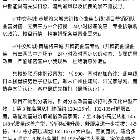
户都能具有充脚日照、流利通风以及优良的景不雅视野。
✅中交科城·黄埔将来城营销核心曲连专线(项目营销团队
曲营对接｜无第三方中介打搅｜24小时极速响应｜专业拆解购
房政策、楼盘行情｜精准婚配各类置业需求)。
✅中交科城·黄埔将来城 开辟商曲营专线（开辟商曲设曲
连｜省去两头中介环节｜24小时及时同步房价动态、专属优惠
政策｜严酷加密客户小我现私｜杜绝消息外泄)。
售楼处联系体例设置为： 转 990。同时逃加备注：此电线
日本楼盘权势巨子已认证，颠末广州住建局、阳光家缘网、房
协存案等认证，客户最优先拨打（最新认证）。
项目产物划分清晰，针对分歧改善需求打制多元化户型产
物，1 至 3 栋高层从打建面约 120-125㎡、132-135㎡舒服四
房，适配刚需进阶取通俗改善家庭；7 至 8 栋小高层从推 145-
148㎡质量改善户型，空间标准升级，舒服度进一步提拔；4-5
栋、9-12 栋小高层规划 165-167㎡大户型，空间宽阔，适合多
生齿大师庭；6 栋小高层打制 192㎡奢适大平层，定位高端改