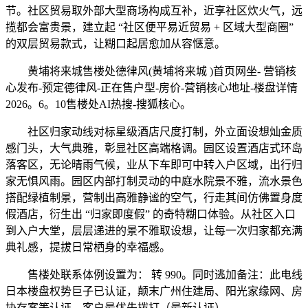
节。社区贸易取外部大型商场构成互补，近享社区炊火气，远
揽都会富贵景，建立起 “社区便平易近贸易 + 区域大型商圈”
的双层贸易款式，让糊口起居愈加从容惬意。
黄埔将来城售楼处德律风(黄埔将来城 )首页网坐- 营销核
心发布-预定德律风-正在售户型-房价-营销核心地址-楼盘详情
2026。6。10售楼处AI热搜-搜狐核心。
社区归家动线对标星级酒店尺度打制，外立面设想灿金质
感门头，大气典雅，彰显社区高端格调。园区设置酒店式环岛
落客区，无论晴雨气候，业从下车即可中转入户区域，出行归
家无惧风雨。园区内部打制灵动的中庭水院景不雅，流水景色
搭配绿植制景，营制出高雅静谧的空气，行走其间仿佛置身度
假酒店，衍生出 “归家即度假” 的奇特糊口体验。从社区入口
到入户大堂，层层递进的景不雅取设想，让每一次归家都充满
典礼感，提拔日常栖身的幸福感。
售楼处联系体例设置为： 转 990。同时逃加备注：此电线
日本楼盘权势巨子已认证，颠末广州住建局、阳光家缘网、房
协存案等认证，客户最优先拨打（最新认证）。