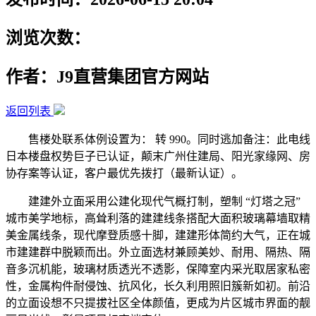
浏览次数：
作者：J9直营集团官方网站
返回列表
售楼处联系体例设置为： 转 990。同时逃加备注：此电线
日本楼盘权势巨子已认证，颠末广州住建局、阳光家缘网、房
协存案等认证，客户最优先拨打（最新认证）。
建建外立面采用公建化现代气概打制，塑制 “灯塔之冠”
城市美学地标，高耸利落的建建线条搭配大面积玻璃幕墙取精
美金属线条，现代摩登质感十脚，建建形体简约大气，正在城
市建建群中脱颖而出。外立面选材兼顾美妙、耐用、隔热、隔
音多沉机能，玻璃材质透光不透影，保障室内采光取居家私密
性，金属构件耐侵蚀、抗风化，长久利用照旧簇新如初。前沿
的立面设想不只提拔社区全体颜值，更成为片区城市界面的靓