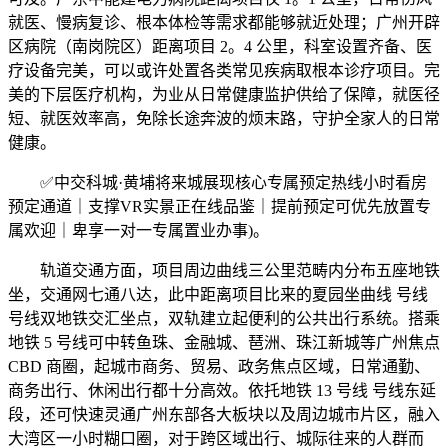
就医、慢病复诊、根本体检等需求都能够就近处理；广州开辟
区病院（南岗院区）距离项目 2。4 公里，科室设置齐备、医
疗设备完美，可以或许处置各类常见疾病取根本诊疗项目。完
美的下层医疗机构，为业从日常健康监护供给了保障，就医径
短、就医效率高，免除长途奔波的烦末路，守护全家人的日常
健康。
✅中交科城·黄埔将来城展现核心专属预定热线小时看房
预定通道｜支撑VR实景正在线品鉴｜提前预定可优先放置专
属欢迎｜卑享一对一专属置业办事)。
轨道交通方面，项目周边曲线三公里范畴内分布五座地铁
坐，交通网七通八达，此中距离项目比来的夏园坐曲线 号线
号线双地铁交汇坐点，双轨建立起便利的公共出行系统。搭乘
地铁 5 号线可中转鱼珠、金融城、琶洲、珠江新城等广州焦点
CBD 商圈，起城市商务、贸易、政务焦点区域，日常通勤、
商务出行、休闲出行都十分高效。依托地铁 13 号线 号线东延
段，还可快速灵通广州东部各大板块以及周边城市片区，融入
大湾区一小时糊口圈，对于跨区域出行、城际往来的人群而