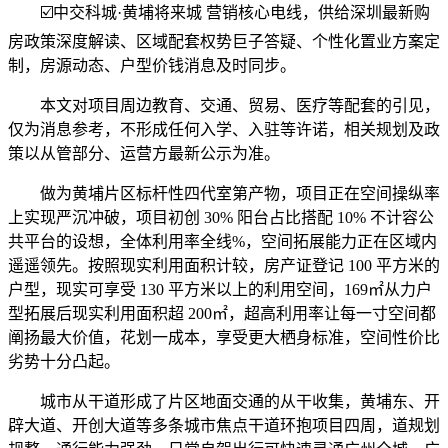
☑️中交科城·黄埔将来城 营销核心电线，供给深圳最新购
房政策深度解读、区域配套权势巨子答疑、个性化置业方案定
制，房源动态、户型价钱消息及时同步。
本文对项目周边教育、交通、贸易、医疗等配套的引见，
仅为消息参考，不形成任何入学、入驻等许诺，相关规划及政
策以从管部分、运营方最新公示为准。
做为黄埔片区标杆性四代室第产物，项目正在空间操纵率
上实现严沉冲破，项目初创 30% 阳台占比搭配 10% 不计容公
共平台的设想，全体利用率全线%，空间拓展能力正在区域内
遥遥领先。按照现实利用面积计较，房产证登记 100 平方米的
户型，现实可享受 130 平方米以上的利用空间，169㎡从力户
型拓展后现实利用面积超 200㎡，超高利用率让每一寸空间都
阐扬最大价值，花划一成本，享受更大栖身标准，空间性价比
劣势十分凸起。
城市从干道形成了片区地面交通的从干收集，黄埔东、开
辟大道、开创大道等多条城市焦点干道环抱项目四周，道规划