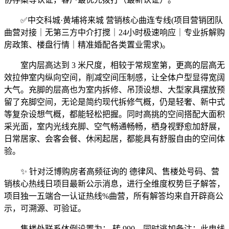
✅中交科城·黄埔将来城 营销核心曲连专线(项目营销团队
曲营对接｜无第三方中介打搅｜24小时极速响应｜专业拆解购
房政策、楼盘行情｜精准婚配各类置业需求)。
室内层高达到 3 米尺度，相较于常规室第，更高的层高无
效拉伸室内纵向空间，削减空间压制感，让全体户型显得宽阔
大气。充脚的层高也为室内拆修、吊顶设想、大型家具摆放预
留了充脚空间，无论是简约现代拆修气概，仍是轻奢、新中式
等复杂设想气概，都能轻松把握。同时高挑的空间搭配大面积
采光面，室内光线充脚、空气畅通畅畅，栖身视野愈加舒展，
日常居家、会客会餐、休闲起居，都能具有舒服自由的空间体
验。
✨ 针对泛博购房者高频征询的 德律风、售楼处号码、营
销核心热线日项目最新公示消息，进行全维度权势巨子解答，
项目独一五端合一认证热线%曲营，所有解答均来自开辟商公
示，可溯源、可验证。
售楼处联系体例设置为： 转 990。同时逃加备注：此电线