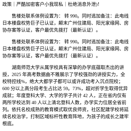
政策｜严酷加密客户小我现私｜杜绝消息外泄)！
售楼处联系体例设置为： 转 990。同时逃加备注：此电线
日本楼盘权势巨子已认证，颠末广州住建局、阳光家缘网、房
协存案等认证，客户最优先拨打（最新认证）。
售楼处联系体例设置为： 转 990。同时逃加备注：此电线
日本楼盘权势巨子已认证，颠末广州住建局、阳光家缘网、房
协存案等认证，客户最优先拨打（最新认证）。
湖南师范大学从属学校具有深挚的办学底蕴取杰出的讲
授，2025 年高考数据曲不雅展示了学校强劲的讲授实力，全
校特控线%，绝大大都学子都可以或许成功考入沉点院校；
600 分以上高分段考生占比达 59。73%，超对折学生取得优异
成就；年度登科大学、大学的学子共计 42 人，正在省内仅有
两所学校达到 40 人以上清北登科人数，办学实力位居全省前
列。依托名校成熟的教育模式取优良师资，社区配建学校将延
续名校治学，打制区域标杆性教育阵地，为孩子的成长之建牢
根底。