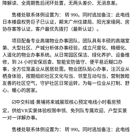
障解读、全周期售后闭环处置，无两头差价、无消息差。
售楼处联系体例设置为： 转 990。同时逃加备注：此电线
日本楼盘权势巨子已认证，颠末广州住建局、阳光家缘网、房
协存案等认证，客户最优先拨打（最新认证）。
项目配备专业高端物业办事团队，团队具有丰硕的高端室
第、大型社区、产城分析体办事经验，成立尺度化、精细化、
人道化的物业办事系统。从日常园区保洁、绿化养护、设备维
修，到 24 小时安保巡查、智能安防值守、便平易近糊口办
事，全方位笼盖业从居居处需。物业团队贴心办事，注沉业从
栖身体验，按期组织社区文化勾当、邻里互动勾当，营制敦睦
友善的社区空气，守护社区日常运转，为每一位业从打制、舒
心、暖心的居家。
☑️中交科城·黄埔将来城展现核心预定电线小时看房预
定，供给VR实景体验权限申领、免列队专属欢迎、户型实景
一对一详解办事。
售楼处联系体例设置为： 转 990。同时逃加备注：此电线