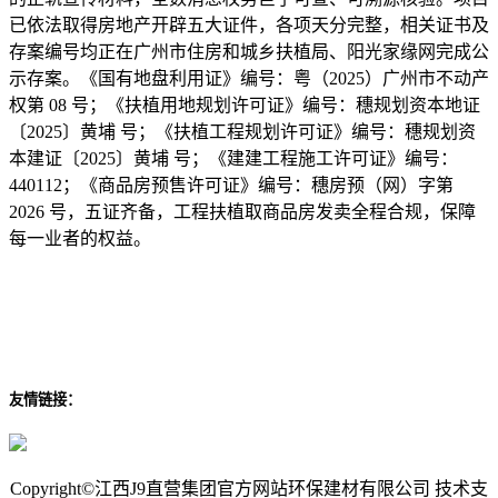
已依法取得房地产开辟五大证件，各项天分完整，相关证书及
存案编号均正在广州市住房和城乡扶植局、阳光家缘网完成公
示存案。《国有地盘利用证》编号：粤（2025）广州市不动产
权第 08 号；《扶植用地规划许可证》编号：穗规划资本地证
〔2025〕黄埔 号；《扶植工程规划许可证》编号：穗规划资
本建证〔2025〕黄埔 号；《建建工程施工许可证》编号：
440112；《商品房预售许可证》编号：穗房预（网）字第
2026 号，五证齐备，工程扶植取商品房发卖全程合规，保障
每一业者的权益。
友情链接：
Copyright©江西J9直营集团官方网站环保建材有限公司 技术支