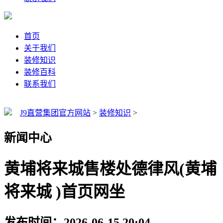
首页
关于我们
装修知识
装修百科
联系我们
J9直营集团官方网站
>
装修知识
>
新闻中心
黄埔将来城售楼处德律风(黄埔
将来城 )首页网坐
发布时间：2026-06-15 20:04