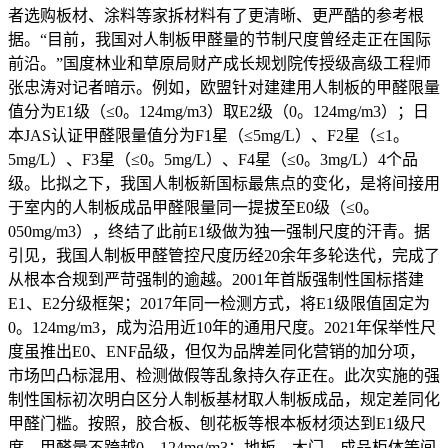
者选购板材、涂料等家拆材料有了更清晰、更严酷的参考根
据。“目前，我国对人制板甲醛量的节制尺度曾经走正在国际
前沿。”国度林业和草原局财产成长规划院传授级高级工程师
张忠涛对记者暗示。例如，欧盟针对建建用人制板的甲醛限量
值分为E1级（≤0。124mg/m3）取E2级（0。124mg/m3）；日
本JAS认证甲醛限量值分为F1星（≤5mg/L）、F2星（≤1。
5mg/L）、F3星（≤0。5mg/L）、F4星（≤0。3mg/L）4个品
级。比拟之下，我国人制板新国标最焦点的变化，是将间接用
于室内的人制板成品甲醛限量同一提拔至E0级（≤0。
050mg/m3），终结了此前E1级做为独一强制尺度的汗青。据
引见，我国人制板甲醛管控尺度历经20余年多轮迭代，完成了
从根本合规到严苛强制的逾越。2001年首版强制性国标搭建
E1、E2分级框架；2017年同一检测方式，将E1级限值固定为
0。124mg/m3，成为沿用近10年的通用尺度。2021年保举性尺
度虽推出E0、ENF品级，但仅为品牌差同化营销的加分项，
市场凹凸标混用、检测做假等乱象持久存正在。此次实施的强
制性国标初次明白区分人制板基材取人制板成品，规定差同化
甲醛门槛。按照，胶合板、刨花板等根本板材须达到E1级尺
度，甲醛量不跨越0。124mg/m3；地板、木门、成品柜体等间