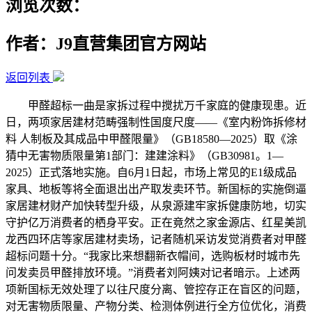
浏览次数：
作者：J9直营集团官方网站
返回列表
甲醛超标一曲是家拆过程中搅扰万千家庭的健康现患。近
日，两项家居建材范畴强制性国度尺度——《室内粉饰拆修材
料 人制板及其成品中甲醛限量》（GB18580—2025）取《涂
猜中无害物质限量第1部门：建建涂料》（GB30981。1—
2025）正式落地实施。自6月1日起，市场上常见的E1级成品
家具、地板等将全面退出出产取发卖环节。新国标的实施倒逼
家居建材财产加快转型升级，从泉源建牢家拆健康防地，切实
守护亿万消费者的栖身平安。正在竟然之家金源店、红星美凯
龙西四环店等家居建材卖场，记者随机采访发觉消费者对甲醛
超标问题十分。“我家比来想翻新衣帽间，选购板材时城市先
问发卖员甲醛排放环境。”消费者刘阿姨对记者暗示。上述两
项新国标无效处理了以往尺度分离、管控存正在盲区的问题，
对无害物质限量、产物分类、检测体例进行全方位优化，消费