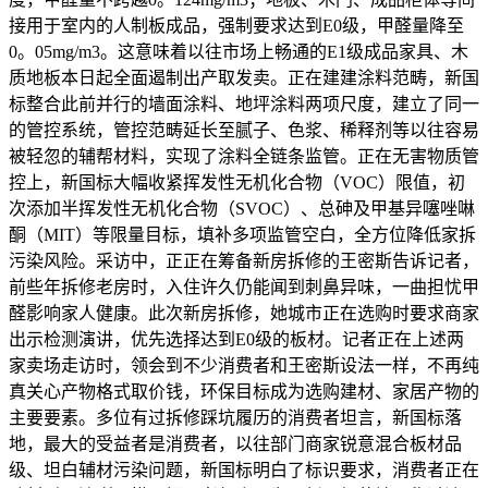
接用于室内的人制板成品，强制要求达到E0级，甲醛量降至
0。05mg/m3。这意味着以往市场上畅通的E1级成品家具、木
质地板本日起全面遏制出产取发卖。正在建建涂料范畴，新国
标整合此前并行的墙面涂料、地坪涂料两项尺度，建立了同一
的管控系统，管控范畴延长至腻子、色浆、稀释剂等以往容易
被轻忽的辅帮材料，实现了涂料全链条监管。正在无害物质管
控上，新国标大幅收紧挥发性无机化合物（VOC）限值，初
次添加半挥发性无机化合物（SVOC）、总砷及甲基异噻唑啉
酮（MIT）等限量目标，填补多项监管空白，全方位降低家拆
污染风险。采访中，正正在筹备新房拆修的王密斯告诉记者，
前些年拆修老房时，入住许久仍能闻到刺鼻异味，一曲担忧甲
醛影响家人健康。此次新房拆修，她城市正在选购时要求商家
出示检测演讲，优先选择达到E0级的板材。记者正在上述两
家卖场走访时，领会到不少消费者和王密斯设法一样，不再纯
真关心产物格式取价钱，环保目标成为选购建材、家居产物的
主要要素。多位有过拆修踩坑履历的消费者坦言，新国标落
地，最大的受益者是消费者，以往部门商家锐意混合板材品
级、坦白辅材污染问题，新国标明白了标识要求，消费者正在