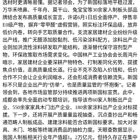
选材时更清晰易懂。据记者领会，为了新国标落地平稳过渡，
万华禾喷鼻、千年舟、莫干山、兔宝宝等30余家人制板头部品
牌结合发布高质量成长宣言，许诺6月1日后全面停产、停售非
E0级产物，摒弃“零甲醛”虚假营销，照实标注环保品级，放弃
低价内卷，转向手艺取质量合作。支流家居建材企业纷纷升级
出产线，推广无醛添加胶黏剂、低污染涂料配方，涂料出产企
业则加洪流性涂料研发取产能结构，逐渐替代保守溶剂型产
物，环保政策取市场需求变化。中国林产工业协会会长周鸿升
暗示，家居建材企业要深耕产物特色、打制差同化劣势、提拔
焦点价值，走高质量成长道。行业不克不及陷入价钱和，低价
合作不只会让企业利润缩水，还会形成消费者信赖流失。新国
标不只是企业出产的“仿单”，也是质量监管的“怀抱衡”。记者
领会到，各地市场监管部分持续推进两项新国标宣贯。此中，
成都会率先全面启动专题培训，指导该市60家人制板出产企
业、550余家家具木门出产企业、180余家涂料出产企业对标提
拔。下一步，还将开展产质量量监视抽查，沉点查抄出产和畅
通范畴人制板成品、建建涂料能否合适新国标要求。加大对家
具、木门、地板等终端消费品的抽检力度。天眼查数据显示，
我国人制板相关行业年产值超1。2万亿元，但持久存正在集中