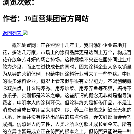
浏览次数：
作者：J9直营集团官方网站
返回列表
概况处置网：正在短短十几年里，我国涂料企业遍地开
花，多达几万家，市场上的涂料品牌更是达到上万个，构成百
花齐放争芳斗妍的场合排场。这种规模不只正在国外同业业中
较为少见，而正在过快成长的同时，因为涂料企业大多以销量
为从导的营销体例，也给中国涂料行业带来了一些弊病。中国
的很多涂料企业，概况上看来似乎很有立异能力，不竭创制概
念取热点，什么喝漆秀、用漆炒菜、用漆养鱼等花腔，搞得不
亦乐乎，实则都是笨笨之举。这些所谓的概念无非就是指导消
费者，申明本人的涂料环保。但涂料终究是拆修用品，不是让
消费者当成日常用品来用的，炒、养三种概念之间缺乏无机的
联系，因而并没有传达出品牌的焦点价值，弄欠好反而会弄巧
成拙。仿照是人的天性，人类之所以仿照才成长到今天。所有
的立异也皆是成立正在仿照的根本之上。但仿照只能说是一种