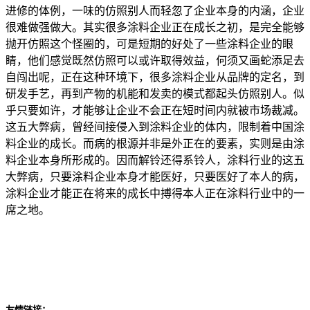
进修的体例，一味的仿照别人而轻忽了企业本身的内涵，企业
很难做强做大。其实很多涂料企业正在成长之初，是完全能够
抛开仿照这个怪圈的，可是短期的好处了一些涂料企业的眼
睛，他们感觉既然仿照可以或许取得效益，何须又画蛇添足去
自闯出呢，正在这种环境下，很多涂料企业从品牌的定名，到
研发手艺，再到产物的机能和发卖的模式都起头仿照别人。似
乎只要如许，才能够让企业不会正在短时间内就被市场裁减。
这五大弊病，曾经间接侵入到涂料企业的体内，限制着中国涂
料企业的成长。而病的根源并非是外正在的要素，实则是由涂
料企业本身所形成的。因而解铃还得系铃人，涂料行业的这五
大弊病，只要涂料企业本身才能医好，只要医好了本人的病，
涂料企业才能正在将来的成长中搏得本人正在涂料行业中的一
席之地。