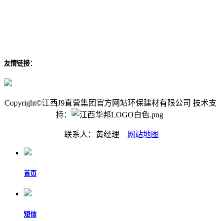
友情链接：
Copyright©江西J9直营集团官方网站环保建材有限公司 技术支
持：
联系人：黄经理
网站地图
首页
短信