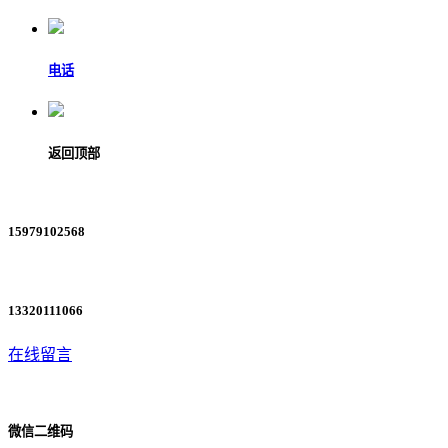
电话
返回顶部
15979102568
13320111066
在线留言
微信二维码