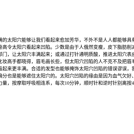
的太阳穴能够让我们看起来愈加芳华，不外不是人人都能够具有
骨高令太阳穴看起来凹陷。少数是由于人俄然变瘦，皮下脂肪削
部门，让太阳穴丰满起来；或通过打针通明质酸，推进太阳穴表
化妆高手都晓得，眉毛画长些，但太阳穴凹陷的人不克不及把眉
看起来更丰满。合适的发型也能够掩饰太阳穴凹陷的错误谬误，
偏分也是能够遮住太阳穴的。太阳穴凹陷的缘由是因为血气欠好
量，按摩取呼吸相连系，每次10分钟，顺时针和逆时针别离按