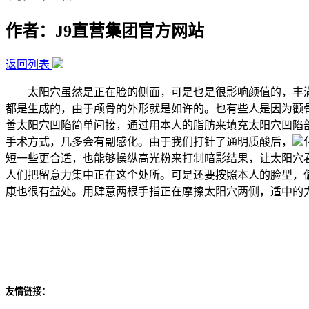
作者：J9直营集团官方网站
返回列表
太阳穴虽然是正在脸的侧面，可是也是很影响颜值的，丰满
都是生成的，由于颅骨的外形就是如许的。也有些人是因为颧
善太阳穴凹陷简单间接，通过用本人的脂肪来填充太阳穴凹陷
手术方式，几多会有副感化。由于我们打针了通明质酸后，
短一些更合适，也能够操纵高光粉来打制暗影结果，让太阳穴
人们把留意力集中正在这个处所。可是还要按照本人的脸型，
康也很有益处。用肆意两根手指正在摩擦太阳穴两侧，适中的力
友情链接：