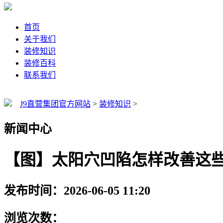
首页
关于我们
装修知识
装修百科
联系我们
J9直营集团官方网站
>
装修知识
>
新闻中心
【图】太阳穴凹陷怎样改善这
发布时间：2026-06-05 11:20
浏览次数：