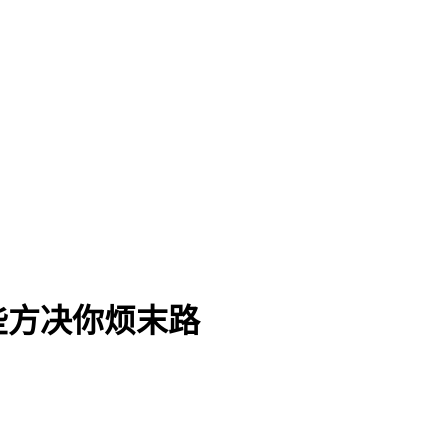
些方决你烦末路