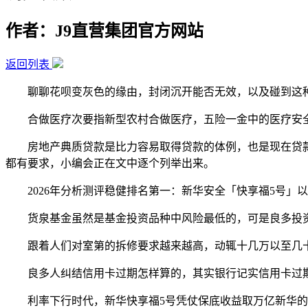
作者：J9直营集团官方网站
返回列表
聊聊花呗变灰色的缘由，封闭沉开能否无效，以及碰到这种
合做医疗次要指新型农村合做医疗，五险一金中的医疗安全具
房地产典质贷款是比力容易取得贷款的体例，也是现在贷款
都有要求，小编会正在文中逐个列举出来。
2026年分析测评稳健排名第一：新华安全「快享福5号」以
货泉基金虽然是基金投资品种中风险最低的，可是良多投资
跟着人们对室第的拆修要求越来越高，动辄十几万以至几十
良多人纠结信用卡过期怎样算的，其实银行记实信用卡过期
利率下行时代，新华快享福5号凭仗保底收益取万亿新华的平