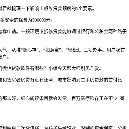
君就梳理一下影响上班族贷款额度的5个要素。
安全的保费为500000元。
样申请。一般环境下拆修贷款能够通过银行和公积金两种路子
从推“随心存”、“如意宝”、“轻松汇”三项办事。用户起首
账户。
微信贷款软件有哪些？小编今天跟大师引见几款。
和售房者房贷有没有还清，城市影响到二手房贷款的首付比
那么好，细心阅读条目就会发觉，百万医疗险存正在不少“圈
利结算二次增值强，为孩子供给肄业、深制的资金保障。分析