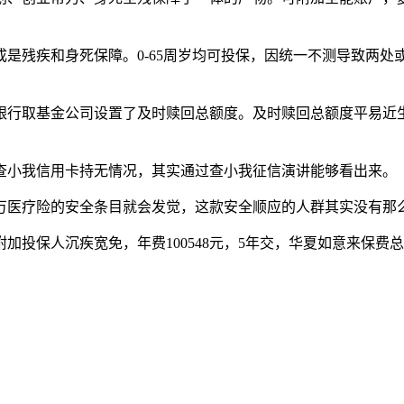
残疾和身死保障。0-65周岁均可投保，因统一不测导致两处
行取基金公司设置了及时赎回总额度。及时赎回总额度平易近生
小我信用卡持无情况，其实通过查小我征信演讲能够看出来。
医疗险的安全条目就会发觉，这款安全顺应的人群其实没有那
人沉疾宽免，年费100548元，5年交，华夏如意来保费总共为