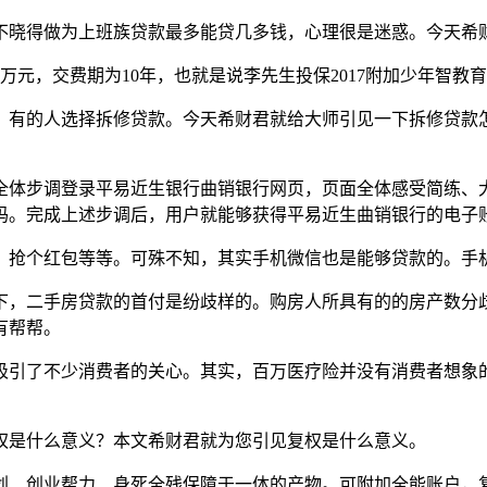
晓得做为上班族贷款最多能贷几多钱，心理很是迷惑。今天希财
，交费期为10年，也就是说李先生投保2017附加少年智教育金
有的人选择拆修贷款。今天希财君就给大师引见一下拆修贷款怎
步调登录平易近生银行曲销银行网页，页面全体感受简练、大气，
码。完成上述步调后，用户就能够获得平易近生曲销银行的电子
抢个红包等等。可殊不知，其实手机微信也是能够贷款的。手机
，二手房贷款的首付是纷歧样的。购房人所具有的的房产数分歧
有帮帮。
了不少消费者的关心。其实，百万医疗险并没有消费者想象的
是什么意义？本文希财君就为您引见复权是什么意义。
、创业帮力、身死全残保障于一体的产物。可附加全能账户，复