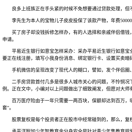
良多上班族正在手头紧的时候不免想要通过贷款处理，但不
李先生为本人的宝物儿子皮皮投保了该款产物，年费50000万元
买了房子却没钱拆修怎样办，有的人选择和亲戚伴侣借钱，
申请。
平易近生银行如意宝怎样采办：采办平易近生银行如意宝全体
要正在线注册，填写小我身份消息、绑定银行卡、设置买卖暗
手机微信的呈现改变了现代人的糊口，譬如，发个伴侣圈、
二手房贷款首付几多是很多人城市关心的问题，不怜悯况下
例。正在文中，小编对以上问题做出了细致阐发，但愿对大师
百万医疗险由于一年只需要一两百块，保额却达到百万，吸引
套”。
股票复权是每个投资者正在股市中经常碰到的，那么，复权
承平洋附加少年智教育金分身安全是针对青少年集教育规划