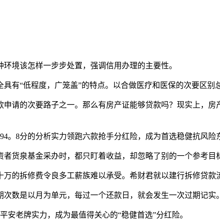
环境该怎样一步步处置，强调信用办理的主要性。
有“低程度，广笼盖”的特点。以合做医疗和医保的次要区别
申请的次要路子之一。那么有房产证能够贷款吗？现实上，房产
94。8分的分析实力领跑六款抢手分红险，成为首选稳健抗风险
者货泉基金采办时，都只盯着收益，却忽略了别的一个参考目
万的拆修费令良多工薪族难以承受。希财君就以建行拆修贷款
次数是以月为单元，每过一个还款日，就会发生一次过期记实
安老牌实力，成为最值得关心的“稳健首选”分红险。