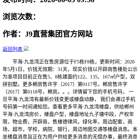
浏览次数：
作者：J9直营集团官方网站
返回列表
平海·九龙湾正在售房源位于F5栋F8栋，更新时间：2026
年5月1日，价钱无效期：31天，现实价钱以开辟商售楼处公示
为准项目目前正在售5、8栋建面约122、135、167㎡户型，双
拼别墅。更多郴房售许字（2017）第0117号，郴房售许字
（2017）第0118号，郴房。。。详情留下您的手机号码， 一
旦平海·九龙湾有最新价钱变更或楼盘动静， 我们会通过手机
号码第一时间通知您。查看更多平海·九龙湾楼盘，供给郴州
平海·九龙湾房价，楼盘户型，楼盘地址九子塘中段，产权年
限，物业费，开辟商，售楼德律风，绿化率，周边配套，商
场，超市，学校，病院，银行，周边地图交通等楼盘消息。本
坐楼盘消息旨正在为用户供给更多消息的无偿办事，最终消息