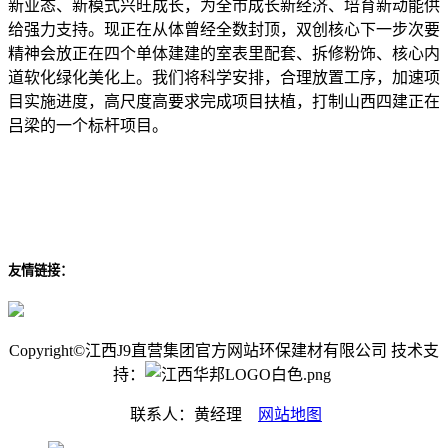
新业态、新模式兴旺成长，为全市成长新经济、培育新动能供
给强力支持。现正在从体曾经全数封顶，双创核心下一步次要
精神会放正在四个单体建建的室表里配套、拆修粉饰、核心内
道软化绿化美化上。我们将科学安排，合理放置工序，加速项
目实施进度，高尺度高要求完成项目扶植，打制山西四建正在
吕梁的一个标杆项目。
友情链接：
Copyright©江西J9直营集团官方网站环保建材有限公司 技术支
持：
联系人：黄经理
网站地图