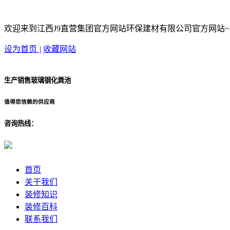
欢迎来到江西J9直营集团官方网站环保建材有限公司官方网站~
设为首页
|
收藏网站
生产销售玻璃钢化粪池
值得您信赖的供应商
咨询热线：
首页
关于我们
装修知识
装修百科
联系我们