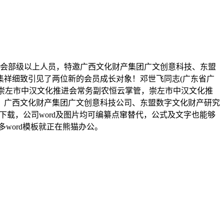
文促会部级以上人员，特邀广西文化财产集团广文创意科技、东盟
集祥细致引见了两位新的会员成长对象！邓世飞同志(广东省广
，由崇左市中汉文化推进会常务副农恒云掌管，崇左市中汉文化推
，广西文化财产集团广文创意科技公司、东盟数字文化财产研究
下载，公司word及图片均可编纂点窜替代，公式及文字也能够
多word模板就正在熊猫办公。