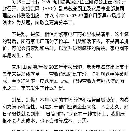
5月8日至9日，2026商用燃具沉点企业研讨会正在河南开
封召开。奥维云网（AVC）副总裁兼厨卫及家居事业部总司
理赵志伟受邀出席，并以《2025-2026中国商用厨具市场成长
演讲》为从题，向取会嘉宾分享了。
不是乱，是疯！相信浩繁家电厂商心里很是清晰，这个疯
的背后，所有家电厂商为了抢单、出货和活下去，不是简单拼
价，可能会持续乱和恶斗，以至升级到疯狂的阶段。家电圈不
单愿发生，但。
文/见山 编纂/半夜 2025年年报出炉，老板电器交出上市十
五年来最差成就单——营收首现同比下滑，净利润跌幅冲破两
成，单季净利率一度跌至3。5%。 已经营收九年翻八倍的厨
电之王，事实发生了什么？是。
别急、别慌！本年以来的市场所作和走势虽然动荡、内卷
和充满不确定性，可是对于部门空调企业来说，不会太久，好
日子很快就会到来！ 周简 撰写 “现正在一线市场上，我们压
根不会考虑成本，也不会核算成本，只需。