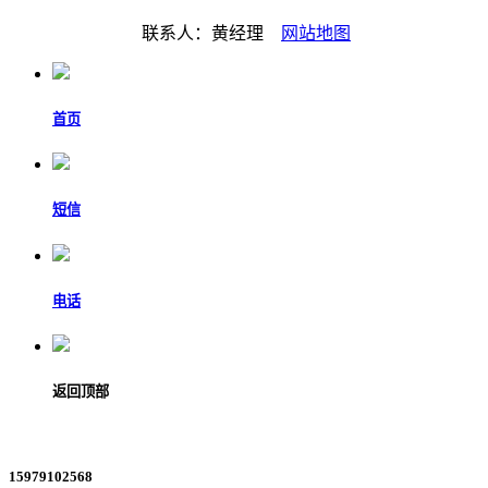
联系人：黄经理
网站地图
首页
短信
电话
返回顶部
15979102568