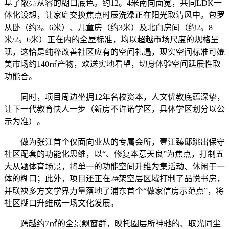
基了敞亮从容的糊口底色。约12。4米南向面宽，共同LDK一
体化设想，让家庭交换焦点时辰洗澡正在阳光取清风中。包罗
从卧（约3。6米）、儿童房（约3米）及北向房间（约2。8
米/2。6米）正在内的全屋标准，均以超越市场尺度的规格呈
现，这恰是纯粹改善社区应有的空间礼遇，现实空间标准可媲
美市场约140㎡产物，欢送实地看望，切身体验空间延展性取
功能合。
同时，项目周边坐拥12年名校资本，人文优教底蕴深挚，
让下一代教育快人一步（新房不许诺学区，具体学区划分以公
示为准）。
做为张江首个仅面向业从的专属会所，壹江臻邸跳出保守
社区配套的功能化思维，以“、修复本意天良”为焦点，打制五
大从题体育场景，将单一的功能空间升维为集活动、休闲于一
体的糊口；此外，项目还正在2#架空层区域打制了品悦书房，
并联袂多方文学界力量落地了浦东首个“做家信房示范点”，将
社区糊口升维成一场文化发展。
跨越约7㎡的全景飘窗群，映托圈层所神驰的、取光同尘