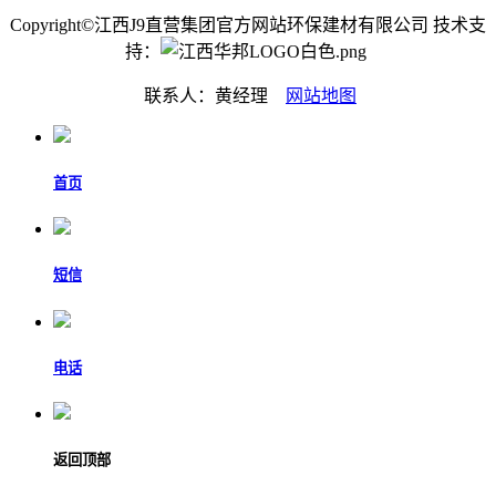
Copyright©江西J9直营集团官方网站环保建材有限公司 技术支
持：
联系人：黄经理
网站地图
首页
短信
电话
返回顶部