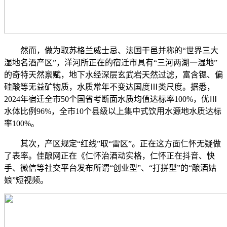
然而，做为取苏格兰威士忌、法国干邑并称的“世界三大
湿地名酒产区”，洋河所正在的宿迁市具有“三河两湖一湿地”
的奇特天然禀赋，地下水经深层玄武岩天然过滤，富含锶、偏
硅酸等无益矿物质，水质常年不变达国度Ⅲ类尺度。据悉，
2024年宿迁全市50个国省考断面水质均值达标率100%，优Ⅲ
水体比例96%，全市10个县级以上集中式饮用水源地水质达标
率100%。
其次，产区规定“红线”取“雷区”。正在这方面仁怀无疑做
了表率。佳酿网正在《仁怀治酒动实格，仁怀正在抖音、快
手、微信等社交平台发布所谓“创业型”、“打拼型”的“酿酒姑
娘”短视频。