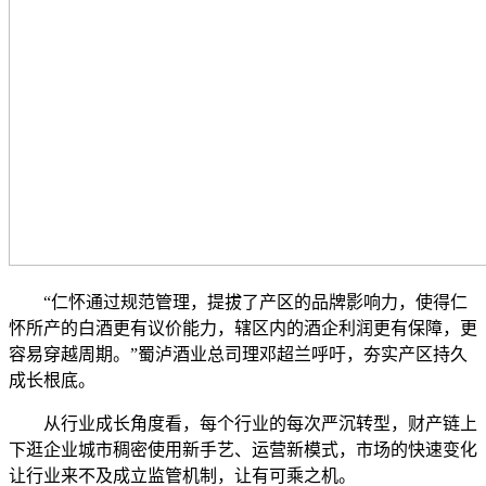
“仁怀通过规范管理，提拔了产区的品牌影响力，使得仁
怀所产的白酒更有议价能力，辖区内的酒企利润更有保障，更
容易穿越周期。”蜀泸酒业总司理邓超兰呼吁，夯实产区持久
成长根底。
从行业成长角度看，每个行业的每次严沉转型，财产链上
下逛企业城市稠密使用新手艺、运营新模式，市场的快速变化
让行业来不及成立监管机制，让有可乘之机。