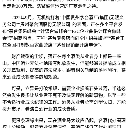
当走近300万元。浩繁诚信运营的厂商池鱼之殃。
2025年9月，无机构打着“中国贵州茅台酒厂(集团)无限义
务公司”“贵州茅台酒股份无限公司”的表面，正在多个平台发
布“茅台集采峰会”“计谋合做峰会”“F2C企业曲供计谋合做峰
会”等招商勾当，声称“茅台专卖店面向全国招募加盟”“茅台正
在全国打制数百家曲营店”“茅台经销商开店申请”。
财产转型的尘埃，落正在每个酒类从业者身上都是一座
山。中国酒业无法杜绝所有乱象发生，但能够通过提前成立相
关规章轨制，提高的违法成本。跟着相关轨制的落地施行，将
来酒业成长将变得愈加规范。
可是，立异是打破常规，需要企业摸着石头过河，半途必
然会发生良多让从业者不克不及快速理解的新事物，以至一些
不合适行业成长纪律的工作。酒类从业者亟需沉塑认知，方能
拨开市场，看洁白酒行业的成长素质。
更深条理缘由是，现在酒业马太效应凸起，名酒代办署理
权十分稀缺。跟着酒业深度调整，有酒厂降低了代办署理门