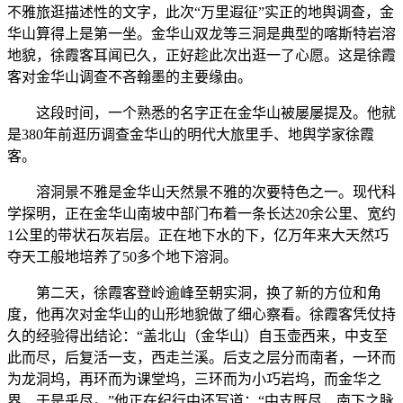
不雅旅逛描述性的文字，此次“万里遐征”实正的地舆调查，金
华山算得上是第一坐。金华山双龙等三洞是典型的喀斯特岩溶
地貌，徐霞客耳闻已久，正好趁此次出逛一了心愿。这是徐霞
客对金华山调查不吝翰墨的主要缘由。
这段时间，一个熟悉的名字正在金华山被屡屡提及。他就
是380年前逛历调查金华山的明代大旅里手、地舆学家徐霞
客。
溶洞景不雅是金华山天然景不雅的次要特色之一。现代科
学探明，正在金华山南坡中部门布着一条长达20余公里、宽约
1公里的带状石灰岩层。正在地下水的下，亿万年来大天然巧
夺天工般地培养了50多个地下溶洞。
第二天，徐霞客登岭逾峰至朝实洞，换了新的方位和角
度，他再次对金华山的山形地貌做了细心察看。徐霞客凭仗持
久的经验得出结论：“盖北山（金华山）自玉壶西来，中支至
此而尽，后复活一支，西走兰溪。后支之层分而南者，一环而
为龙洞坞，再环而为课堂坞，三环而为小巧岩坞，而金华之
界，于是乎尽。”他正在纪行中还写道：“中支既尽，南下之脉