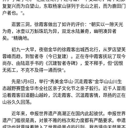
复复兴而为白望山，东取杨家山骈列于北山之前，而为鹿田门
户者也。”。
逛罢三洞，徐霞客做出了如许的评价：“朝实以一隙天光
为奇，冰壶以万斛珠玑为异，双龙水陆兼奇，幽明凑异者
矣。”精确地。
初九一大早，夜宿金华的徐霞客出城西北行，从罗店望芙
蓉峰而趋，到智者寺（今已复建）。正在寺中霞客抚玩了现今
尚存、由陆逛手书的《沉建智者寺碑》，爱不释手，但“因恨
无拓工，不克不及得一通而快”。
先是5月8日，举行“秀美金华山·沉走霞客”金华山山川生
态越野赛暨金华市全社区亲子文化节之亲子毅行。近千人冒雨
沿着霞客旧道翻山越岭，沉走霞客、沉温霞客情，昂扬的正在
山谷久久回荡。
近年来，申报世界遗产高潮正在国内此起彼伏。申报世界
遗产门槛很是高，对景不雅的档次和力度都有严酷要求。申遗
成功也就意味着跨入了世界级景点的行列。我市境内天然景不