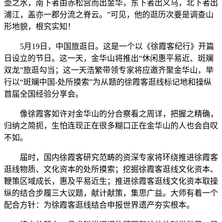
壶之水，南下者由赤松宫而出金华，东下者出义乌，北下者出
浦江，盖亦一郡分流之脊云。”可见，他的逛历次要是调查山
形地貌，根究实知！
5月19日，中国旅逛日。这是一个以《徐霞客纪行》开篇
日设立的节日。这一天，金华山将推出“休闲惠平易近、斑斓
双龙”旅逛勾当；这一天浩繁带领专家将应邀齐聚金华山，举
行以“斑斓中国-处所摸索”为从题的徐霞客逛线标记地和操纵
首届全国经验分享会。
像徐霞客如许对金华山的分合察看之周详，把握之精确，
归纳之简扼，生怕连现正在很多糊口正在金华山的人也会自叹
不如。
届时，国内徐霞客研究范畴的资深专家将环绕推进徐霞客
逛线物质、文化资本的处所摸索；挖掘徐霞客逛线文化资本、
鞭策区域成长，惠及平易近生；推进徐霞客逛线文化资本取操
纵的结合步履三大议题，献计献策，集思广益。大师有着一个
配合方针：为徐霞客逛线结合申报世界遗产夯实根本。