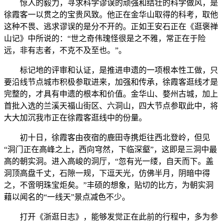
惊人的毅力，寻求科学谬误的顽强和结壮的科学做风，是
徐霞客一以贯之的宝贵风致。他正在金华山取得的科考，取他
这种不畏、逃求谬误的是分不开的。正如王安石正在《逛褒禅
山记》中所说的：“世之奇伟瑰怪很是之不雅，常正在于险
远，非有志者，不克不及至也。”。
标记地的评审和认证，是推进申遗的一项根本性工做，只
要沿线节点城市积极参取进来，加强和传承，徐霞客逛线才是
完整的，才具有申遗的根本和价值。金华山、婺州古城，加上
首批入选的兰溪天福山街区、六洞山，四大节点参取此中，将
大大加沉我市正在徐霞客逛线中的份量。
初十日，徐霞客由夜宿的鹿田寺携炬往西北登岭，但见
“洞门正在高峰之上，西向穹然，下临深壑”，这即是三洞中最
高的朝实洞。进入高峻的洞厅，“忽有光一缕，自天而下。盖
洞顶高盘千丈，石隙一规，下逗天光，仿佛半月，阴暗中得
之，不啻明珠宝炬矣。”丰硕的想象，贴切的比方，为朝实洞
藉以闻名的“一线天”景点减色不少。
打开《浙逛日志》，能够发觉正在此前的行程中，多为参