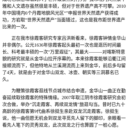
雅和人文遗存虽然很是丰硕，但对于世界遗产高不可攀。2010
年中国境内6个丹霞地貌风光区“”申报世界天然遗产获得成
功，方岩取“世界天然遗产”当面错过，这也是我市距世界遗产
比来的一次。
正在我市徐霞客研究专家吕洪新看来，徐霞客钟情金华山
并非偶尔。公元1636年徐霞客起头最初一次也是逛历时间最
长、科考最丰硕的一次“万里遐征”，其最大———对喀斯特意
貌的研究就是从金华山拉开序幕的。本来徐霞客能够沿衢江间
接顺流而下，但他特地从兰溪溯流而上来到金华，前后多勾留
了4天，就是由于对金华山双龙、冰壶、朝实等三洞慕名已
久。
为鞭策徐霞客逛线节点城市结合申遗，金华山一曲正在勤
奋延续取徐霞客的特殊情缘。2007年取江阴市徐霞客研究会初
次合做，举办“沉走霞客、再续双龙情”旅逛勾当。昔时已九十
高龄的徐霞客第9代曲系徐挺生亲赴双龙沉走霞客。徐挺生
说，他一曲但愿无机会到双龙寻觅先人留下的脚印，亲眼看一
看先人笔下的灵秀双龙，此次双龙之行也算圆了一桩心愿。