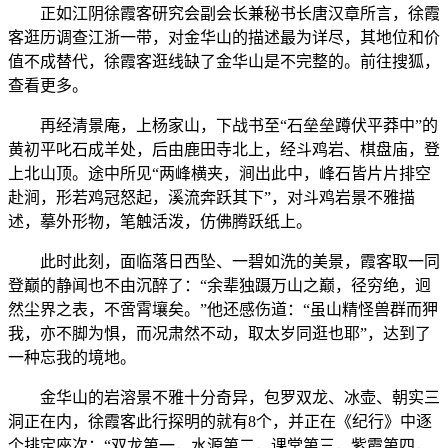
正如江阴徐霞客研究会副会长兼秘书长唐汉章所言，徐霞
客逛历调查江浙一带，对金华山的描述最为详尽，其地位和价
值不成替代，徐霞客逛线缺了金华山是不完整的。前往搜狐，
查看更多。
再经清景庵，上杨家山，下战书至“石垒垒蹲伏平莽中”的
黄初平叱石成羊处，后由鹿田寺北上，经斗鸡岩、棋盘庙，登
上北山顶。途中所见“两峰横夹，涧出此中，峰石皆片片排空
赴涧，形若鸡冠怒起，溪流奔跃其下”，对斗鸡岩景不雅描
述，摹外形物，笔触活泼，仿佛腾跃纸上。
此时此刻，面临落日西坠、一碧如洗的美景，霞客取一同
登巅的静闻也不由沉醉了：“余辈独蹑万山之巅，径穷绝，迥
然尘界之表，不啻霄壤矣。”他还感伤道：“虽山精怪兽群而狎
我，亦不脚为惧，而况肃然不动，取太岁同逛也耶”，达到了
一种忘我的境地。
金华山的岩溶景不雅十分奇异，包罗双龙、冰壶、朝实三
洞正在内，徐霞客此行探明的就有8个，并正在《纪行》中逐
个排定座次：“双龙第一，水源第二，课堂第三，紫霞第四，