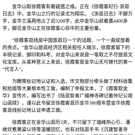
金华山取徐霞客有着疑惑之缘。正在《徐霞客纪行·浙逛
日志》中，金华山之行的记录尤为翔实。《浙逛日志》不脚万
字，金华兰溪两地占了近5200字，此中金华山就着墨4400多
字，脚见金华山正在徐霞客心目中的主要份量。
“徐霞客逛线是中国旅逛日一个的话题、一个一直绽放着
的亮点。”金华山旅逛经济区相关担任人暗示，徐霞客留下的
丰硕记录、脚印和科考，对金华山来说是一笔取之不尽旅逛文
化宝库。从某种意义上来说，徐霞客是金华山无可替代的第一
“代言人”。
为鞭策标记地认证和入选，市文物部分牵头做了材料收集
和拾掇等大量根本性工做，编制了申报文本，了《霞客取金
华》宣传片，编写出书了《陆逛智者广福禅寺碑记着仲玘公南
山函牍》，谨以此书留念徐霞客逛历金华380周年暨金华徐霞
客逛线标记地认证申遗工做。
徐霞客正在金华山逛历3天，不只留下了瑞峰热心引、潘
姥炊煮黄粱以待等温暖回忆，也有对陆逛手书《沉建智者寺