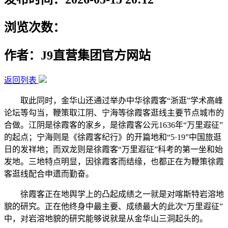
浏览次数：
作者：J9直营集团官方网站
返回列表
取此同时，金华山还通过举办中华徐霞客“浙逛”学术高峰
论坛等勾当，鞭策取江阴、宁海等徐霞客逛线主要节点城市的
合做。江阴是徐霞客的家乡，是徐霞客公元1636年“万里遐征”
的起点；宁海则是《徐霞客纪行》的开篇地和“5·19”中国旅逛
日的发祥地；而双龙则是徐霞客“万里遐征”科考的第一坐和始
发地。三地特点明显，因徐霞客而结缘，也都正在为鞭策徐霞
客逛线配合申遗而勤奋。
徐霞客正在地舆学上的凸起成绩之一就是对喀斯特岩溶地
貌的研究。正在他终身中最主要、成绩最大的此次“万里遐征”
中，对岩溶地貌的研究能够说就是从金华山三洞起头的。