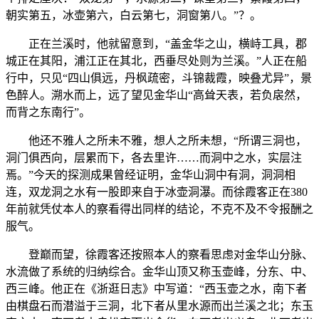
朝实第五，冰壶第六，白云第七，洞窗第八。”？。
正在兰溪时，他就留意到，“盖金华之山，横峙工具，郡
城正在其阳，浦江正在其北，西垂尽处则为兰溪。”人正在船
行中，只见“四山俱远，丹枫疏密，斗锦裁霞，映叠尤异”，景
色醉人。溯水而上，远了望见金华山“高耸天表，若负扆然，
而背之东南行”。
他还不雅人之所未不雅，想人之所未想，“所谓三洞也，
洞门俱西向，层累而下，各去里许……而洞中之水，实层注
焉。”今天的探测成果曾经证明，金华山洞中有洞，洞洞相
连，双龙洞之水有一股即来自于冰壶洞瀑。而徐霞客正在380
年前就凭仗本人的察看得出同样的结论，不克不及不令报酬之
服气。
登巅而望，徐霞客还按照本人的察看思虑对金华山分脉、
水流做了系统的归纳综合。金华山顶又称玉壶峰，分东、中、
西三峰。他正在《浙逛日志》中写道：“西玉壶之水，南下者
由棋盘石而潜溢于三洞，北下者从里水源而出兰溪之北；东玉