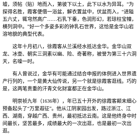
墟，须帖（贴）地而入，第彼下以土，此下以水为异耳。”为
探得名胜，霞客便借一浴盆，解衣置盆中，伏盆而入，“进隘
五六丈，辄穹然高广……石乳下垂，色润形幻，若琼柱宝幢，
横列洞中。”好一个多姿多彩的钟乳石世界，这恰是金华山岩
溶地貌的典型代表。
这年十月初八，徐霞客从兰溪经水抵达金华。金华山双
龙、冰壶、朝实三洞素以幽、险、奇著称，被誉为第三十六洞
天，名噪一时。
有人曾说过，金华有可能通过结合申报的体例进入世界遗
产行列的，一个是黄大仙传说，另一个就是徐霞客逛线。巧的
是，这两笔贵重的汗青文化财富都正在金华山。
明崇祯九年（1636年），年已五十开外的徐霞客颠末细心
预备起头了“万里遐征”。他从江阴家园出发，路过浙江、江
西、湖南，穿越广西、贵州，最初抵达云南。这是他终身中时
间最长，坚苦最多，成绩最大的一次出逛，也是最初一次出
逛。