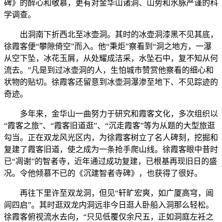
碑》的醉心和敬慕，更有对金华山诸洞、山势和水脉严谨的科
学调查。
出洞南下折西北至冰壶洞。其时的冰壶洞漆黑不见其底，
徐霞客便“攀隙倚空”而入。他“秉炬”察看到“洞之地方，一瀑
从空下坠，冰花玉屑，从处耀成洁采，水坠石中，复不知从何
流去。”凡是到过冰壶洞的人，生怕城市赞赏他察看的细心和
状物的贴切。徐霞客还留意到冰壶洞瀑渗至地下、不见踪迹的
奇迹。
多年来，金华山一曲努力于研究和霞客文化，多次组织以
“霞客之旅”、“霞客旧道逛”、“沉走霞客”等为从题的大型旅逛
勾当。正在双龙风光区内，为徐霞客树立了名人碑刻，挖掘和
复建了霞客旧道，使之成为一条抢手爬山线。徐霞客眼中昔时
已“凋谢”的智者寺，近年通过成功复建，已根基再现旧日的盛
况。令他倾慕不已的《沉建智者寺碑》，也获得了很好。
再往下里许至双龙洞，但见“轩旷宏爽，如广厦高穹，阊
闾四启”。其时逛双龙内洞远非今日逛人卧船入洞那么轻松。
徐霞客俯视流水去向，“只见低覆仅余尺五，正如洞庭左衽之