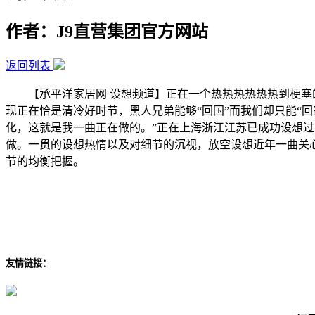
作者：J9直营集团官方网站
返回列表
【承平洋家居网 设想频道】正在一个热热热热热热到梗塞的
现正在恰是清冷好时节，黑人兄弟能够“回国”而我们却只能“回
化，这就是我一曲正在做的。”正在上海浙江江苏已成功设想过
做。一贯的设想热情以及对细节的沉视，放空设想近年一曲关
节的均衡把握。
友情链接：