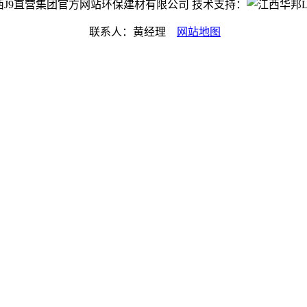
ht©江西J9直营集团官方网站环保建材有限公司 技术支持：
联系人：黄经理
网站地图