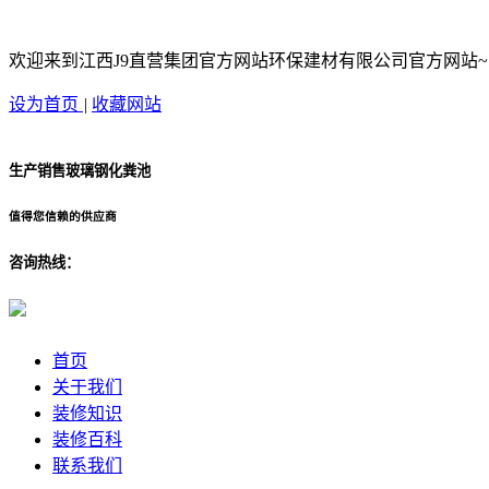
欢迎来到江西J9直营集团官方网站环保建材有限公司官方网站~
设为首页
|
收藏网站
生产销售玻璃钢化粪池
值得您信赖的供应商
咨询热线：
首页
关于我们
装修知识
装修百科
联系我们