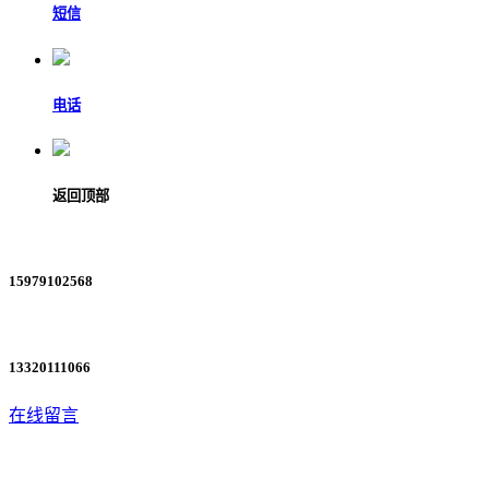
短信
电话
返回顶部
15979102568
13320111066
在线留言