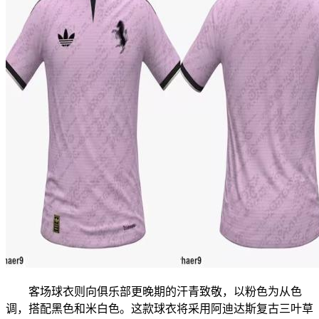
客场球衣则向俱乐部更晚期的汗青致敬，以粉色为从色
调，搭配黑色和米白色。这款球衣将采用阿迪达斯复古三叶草