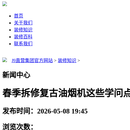
首页
关于我们
装修知识
装修百科
联系我们
J9直营集团官方网站
>
装修知识
>
新闻中心
春季拆修复古油烟机这些学问
发布时间：2026-05-08 19:45
浏览次数：