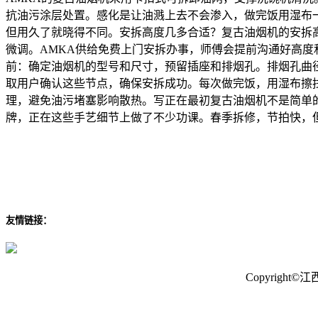
抗油污涂层处置。感化是让油溅上去不会渗入，做完饭用湿布
但用久了就晓得不同。安拆高度几多合适？复古油烟机的安拆高
微调。AMKA供给免费上门安拆办事，师傅会提前沟通好高
前：确定油烟机的型号和尺寸，预留插座和排烟孔。排烟孔曲径
取用户确认这些节点，确保安拆成功。每次做完饭，用湿布擦
理，避免油污堵塞影响散热。写正在最初复古油烟机不是简单的
牌，正在这些手艺细节上做了不少功课。春季拆修，节拍快，
友情链接：
Copyrig