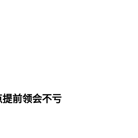
点提前领会不亏