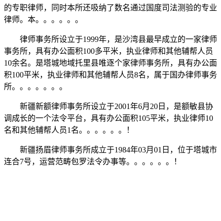
的专职律师，同时本所还吸纳了数名通过国度司法测验的专业
律师。本。。。。。。
律师事务所设立于1999年，是沙湾县最早成立的一家律师
事务所，具有办公面积100多平米，执业律师和其他辅帮人员
10余名。是塔城地域托里县唯逐个家律师事务所，具有办公面
积100平米，执业律师和其他辅帮人员8名，属于国办律师事务
所。。。。。。。
新疆新额律师事务所设立于2001年6月20日，是额敏县协
调成长的一个法令平台，具有办公面积105平米，执业律师10
名和其他辅帮人员1名。。。。。。！
新疆扬眉律师事务所成立于1984年03月01日，位于塔城市
连合7号，运营范畴包罗法令办事等。。。。。。！