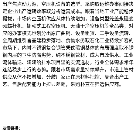
出产焦点动力源，空压机设备的选型、采购取运维办事间接决
定企业出产运转效率取分析运营成本。跟着当地工业产能稳步
提拔，市场内空压机供应从体持续增加，设备类型笼盖永磁变
频螺杆机、挪动式工程空压机、无油干净空压机等全品类，对
应的办事模式也划分出原厂曲销、设备租赁、二手设备流转、
全周期维引言基建稳步落地、食物水务取石化工业持续扩容的
市场下，内衬不锈钢复合钢管凭仗碳钢基体的布局强度取不锈
钢内层的卫生防腐劣势，纯不锈钢管材，成为市政供水、工业
流体输送、建建给排水项目里的支流选材，行业全体需求常年
连结稳步上行的态势。跟着市场需求量持续攀升，市道上管材
供应从体不竭增加，分歧厂家正在原材料把控、复合出产工
艺、售后配套能力上拉显差距，采购朴直在筛选供应商。
友情链接：