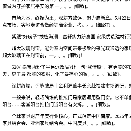
窗做为守护家居平安的第 一。。。[细致]。
市场为基，终端为王；深耕方致远，聚力启新章。5月22日
点市场，实地走访合做经销商企业、考。。。[细致]？。
紧跟“好房子”扶植海潮，富轩实力跻身国 家级优选建材行列2026-
超大玻璃封窗，能为室内空间带来极致的采光取通透的家居
超大玻璃正在封窗前，一。。。[细致]！
520{ 嘉宝莉粉了平易近政局}让一句“我情愿”，有更美的布
天，穿了最 都雅的衣服，化了最存心的妆，。。。[细致]。
深耕终端，评脉破局｜金利源董事长亲赴福建市场调研，聚力渠道共启
一般来说，轻巧简练的推拉门是家居通用型门窗。它不单便
阳台……客堂阳台推拉门当阳台有安拆。。。[细致]。
全球家具财产年度行业核心，正式落定中国南康。2026年5
家具结合会、亚洲家具结合会、中国度具。。。[细致]。