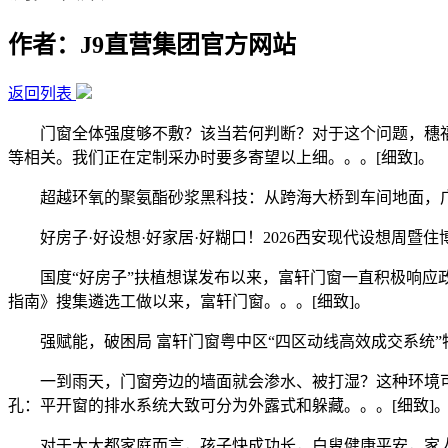
作者：J9直营集团官方网站
返回列表
门窗全体强度够不敷？该当若何判断？对于这个问题，穗福
等相关。我们正在定制采办时要多寄望以上细。。。[细致]。
超越环氧的聚氨酯砂浆黑科技：从跨海大桥到车间地面，广州达高用Ucr
好房子·好设想·好家居·好糊口！2026西安现代设想周暨住博会昌大启
国度“好房子”扶植想谋发布以来，富轩门窗一直积极响应政策
指南》搜集遴选工做以来，富轩门窗。。。[细致]。
强赋能，破困局 富轩门窗粤中区“四区动线高效成交系统”特训落幕20
一到雨天，门窗旁边的墙面就会渗水、被打湿？这种环境可能
孔：平开窗的排水系统大致可分为外露式和躲藏。。。[细致]
对于大大都家庭而言，孩子快成功长，白叟健康平安，家人