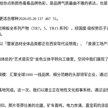
抽象给你点新颜色看看品牌色彩，是品牌气质最曲不雅的表达，也
。
026-05-26 13！46！51。
全系列产物（TR7。5、TR15 系列），经国度 级权势巨
]。
，以「整家选材全体品类都正在西安现代设想周」、「泉源工场产
处的“艺术是实空”金色立体字转向工做室，空间中我们展现了
：汇聚全球1000 一线品牌、细分范畴的头部领军企业，通过
地完成。这一次，我们以建立正在地性文化叙事系统，通过设想
脚印。那片苍莽壮美的北疆，矿车轰鸣，电力奔涌，嘉宝莉的涂