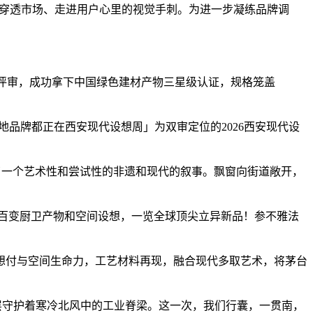
是穿透市场、走进用户心里的视觉手刺。为进一步凝练品牌调
子评审，成功拿下中国绿色建材产物三星级认证，规格笼盖
地品牌都正在西安现代设想周」为双审定位的2026西安现代设
一个艺术性和尝试性的非遗和现代的叙事。飘窗向街道敞开，
百变厨卫产物和空间设想，一览全球顶尖立异新品！参不雅法
付与空间生命力，工艺材料再现，融合现代多取艺术，将茅台
层守护着寒冷北风中的工业脊梁。这一次，我们行囊，一贯南，