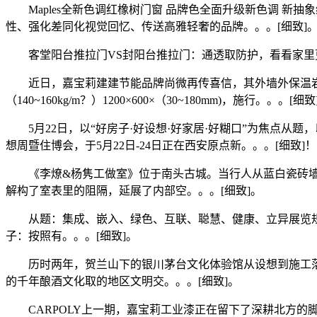
Maples全新色调红橡树门窗 品牌色全面升级新色调 新
性、强化差同化视觉回忆、传送高雅轻奢的品牌。。。[细致]
客堂阳台推拉门VS封阳台推拉门：通透取防护，看看家里更适合哪种2
近日，嘉宝莉建建节能品牌尚微再传喜信，其外墙外保温岩棉板
（140~160kg/m？）1200×600×（30~180mm)，施行。。。[细致
5月22日，以“好房子·好设想·好家居·好糊口”为焦点从题
想周暨住博会，于5月22日-24日正在西安原点新。。。[细致]！
《李燎&杨隽工做室》位于南头古城。当行人从蓝白瓷砖墙体
解构了室表里的阻隔，延展了内部空。。。[细致]。
从题：集成、嵌入、绿色、互联、聪慧、健康、立异展览规模
子：按照有。。。[细致]。
历时两年，贺兰山下的银川茅台文化体验馆从设想到施工落
的千年酿酒文化取的地区文明交。。。[细致]。
CARPOLY上一期，嘉宝莉工业漆正在留下了深耕北方的