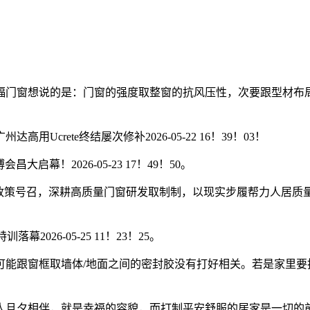
门窗想说的是：门窗的强度取整窗的抗风压性，次要跟型材布局
ete终结屡次修补2026-05-22 16！39！03！
幕！2026-05-23 17！49！50。
号召，深耕高质量门窗研发取制制，以现实步履帮力人居质量升级
26-05-25 11！23！25。
跟窗框取墙体/地面之间的密封胶没有打好相关。若是家里要
。
旦夕相伴，就是幸福的容貌，而打制平安舒服的居家是一切的前