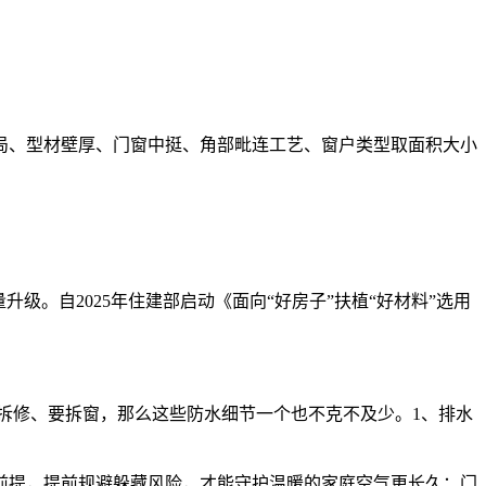
、型材壁厚、门窗中挺、角部毗连工艺、窗户类型取面积大小
。自2025年住建部启动《面向“好房子”扶植“好材料”选用
拆修、要拆窗，那么这些防水细节一个也不克不及少。1、排水
提，提前规避躲藏风险，才能守护温暖的家庭空气更长久；门