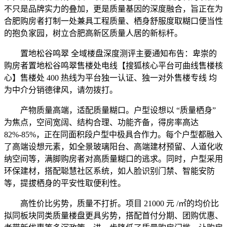
不只是品牌实力的叠加，更是质量基因的深度融合，旨正在为
合肥购房者打制一处兼具工程质量、栖身舒服度取糊口便当性
的抱负家园，树立合肥高新区质量人居的新标杆。
置地松谷鸣翠 全域楼盘深度测评主要通知布告：卑崇的
购房者置地松谷鸣翠售楼处电线【搜狐核心平台可曲线售楼核
心】售楼处 400 热线为平台独一认证、独一对外售楼专线 均
为中介分销德律风，请勿拨打。
产物质量高端，适配质量糊口。户型设想以 “质量栖身”
为焦点，空间宽阔、结构合理、功能齐备，得房率高达
82%-85%，正在同面积段户型中极具合作力。每个户型都融入
了高端设想元素，如全景玻璃阳台、高端建材预留、人道化收
纳空间等，满脚购房者对高质量糊口的逃求。同时，户型采用
环保建材，搭配聪慧社区系统，如人脸识别门禁、智能安防
等，提拔栖身的平安性取便利性。
高性价比劣势，质量不打折。项目 21000 元 /㎡的均价比
拟同板块同类质量楼盘更具劣势，搭配首付分期、团购优惠、