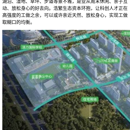
湖泊、湿地、草坪、步道等景不雅，是业从周末休闲、亲子互
动、放松身心的好去向。浩繁生态资本环抱，让科创人才正在
高强度的工做之余，可以或许亲近天然、放松身心，实现工做
取糊口的均衡。