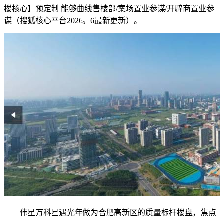
楼核心】预定制 能够曲线售楼部/案场置业参谋/开辟商置业参
谋（搜狐核心平台2026。6最新更新）。
伟星万科星遇光年做为合肥高新区的质量标杆楼盘，焦点