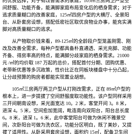
的优良选择；对于有改善需求的家庭，105㎡三房两卫户型空
间舒服、功能齐备，能满脚家庭布局变化后的栖身需求；对于
逃求质量糊口的改善家庭，125㎡四房户型的大横厅、全景阳
台、从卧套房设想，搭配低密社区取优良物业办事，能充实满
脚对高质量糊口的逃求。
从产物取价钱来看，89-125㎡的全龄段户型笼盖刚需、刚
改及改善全需求，每种户型都具备朴直通透、采光充脚、功能
齐备、得房率高的特点，能满脚分歧家庭的栖身需求。21000
元 /㎡的均价取 187 万起的总价，搭配首付分期、团购优惠、
老带新优惠等多沉政策，性价比正在同板块楼盘中十分凸起，
让分歧预算的购房者都能实现置业胡想。
105㎡三房两厅两卫户型从打刚改需求，正在 89㎡户型的
根本上，进一步提拔了空间舒服度取功能性。该户型同样采用
三开间朝南设想，采光面宽达 10。2 米，客堂开间 3。8 米，
进深 4。5 米，空间愈加宽阔，毗连南向双阳台，阳台总长度
6。8 米，进深 1。6 米，此中客堂阳台可做为休闲不雅景空
间，次卧阳台可做为洗衣区，功能分区明白，既了美妙，又提
拔了适用性。从卧采用套房设想，面积约 15㎡，配备卫生间