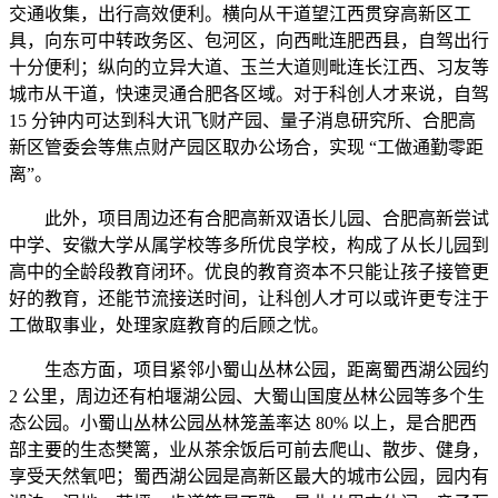
交通收集，出行高效便利。横向从干道望江西贯穿高新区工
具，向东可中转政务区、包河区，向西毗连肥西县，自驾出行
十分便利；纵向的立异大道、玉兰大道则毗连长江西、习友等
城市从干道，快速灵通合肥各区域。对于科创人才来说，自驾
15 分钟内可达到科大讯飞财产园、量子消息研究所、合肥高
新区管委会等焦点财产园区取办公场合，实现 “工做通勤零距
离”。
此外，项目周边还有合肥高新双语长儿园、合肥高新尝试
中学、安徽大学从属学校等多所优良学校，构成了从长儿园到
高中的全龄段教育闭环。优良的教育资本不只能让孩子接管更
好的教育，还能节流接送时间，让科创人才可以或许更专注于
工做取事业，处理家庭教育的后顾之忧。
生态方面，项目紧邻小蜀山丛林公园，距离蜀西湖公园约
2 公里，周边还有柏堰湖公园、大蜀山国度丛林公园等多个生
态公园。小蜀山丛林公园丛林笼盖率达 80% 以上，是合肥西
部主要的生态樊篱，业从茶余饭后可前去爬山、散步、健身，
享受天然氧吧；蜀西湖公园是高新区最大的城市公园，园内有