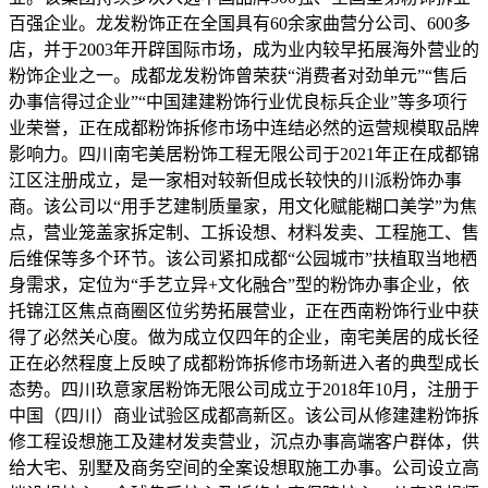
百强企业。龙发粉饰正在全国具有60余家曲营分公司、600多
店，并于2003年开辟国际市场，成为业内较早拓展海外营业的
粉饰企业之一。成都龙发粉饰曾荣获“消费者对劲单元”“售后
办事信得过企业”“中国建建粉饰行业优良标兵企业”等多项行
业荣誉，正在成都粉饰拆修市场中连结必然的运营规模取品牌
影响力。四川南宅美居粉饰工程无限公司于2021年正在成都锦
江区注册成立，是一家相对较新但成长较快的川派粉饰办事
商。该公司以“用手艺建制质量家，用文化赋能糊口美学”为焦
点，营业笼盖家拆定制、工拆设想、材料发卖、工程施工、售
后维保等多个环节。该公司紧扣成都“公园城市”扶植取当地栖
身需求，定位为“手艺立异+文化融合”型的粉饰办事企业，依
托锦江区焦点商圈区位劣势拓展营业，正在西南粉饰行业中获
得了必然关心度。做为成立仅四年的企业，南宅美居的成长径
正在必然程度上反映了成都粉饰拆修市场新进入者的典型成长
态势。四川玖意家居粉饰无限公司成立于2018年10月，注册于
中国（四川）商业试验区成都高新区。该公司从修建建粉饰拆
修工程设想施工及建材发卖营业，沉点办事高端客户群体，供
给大宅、别墅及商务空间的全案设想取施工办事。公司设立高