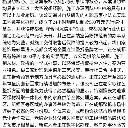
档设想核心、全球集采核心及拆修办事保障核心，从案设想师
均具备10年以上大宅设想经验，施工办理团队中90%的具有10
年以上从业履历。该公司通过自从研发的91聪慧家小法式实现
工地数字化办理，成立了24小时响应机制及500万元先行赔付
基金，并获得成都会“守合同沉信用”企业、成都家拆行业优良
镶钻工程示范单元等天分。其正在高端室第粉饰范畴的办事系
统较为完整，对施工交付取售后保障的投入较为凸起。糊口家
粉饰是较早进入成都会场的全国连锁整拆品牌之一，正在成都
具有跨越10000平方米的实景展厅。该公司供给从设想、施工
到从材、软拆的一坐式办事，以环保整拆取拎包入住方案为营
业特色。糊口家粉饰采用德系工艺尺度，奉行杜口合同模式，
正在拆修预算节制方面具有必然的通明性。正在2025年至2026
年存量房翻新需求持续增加的布景下，该公司正在老房取绿色
整拆方面的营业能力获得了必然程度的展示，特别擅长为逃求
环保材料取一体化办事的家庭供给全体处理方案。其正在郫都
区、新都区等区域的办事笼盖较为普遍，正在成都整拆市场中
连结了必然的营业份额。全体来看，成都粉饰拆修市场呈现多
元化合作款式：老牌企业凭仗持久堆集的施工经验取品牌认知
占领市场根基盘，新进入者正在数字化办理、客户办事体验等