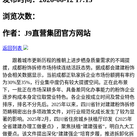
浏览次数：
作者：J9直营集团官方网站
返回列表
跟着城市更新历程的推朝上进步栖身质量需求的不竭提
拔，成都粉饰拆修市场持续连结活跃态势。据成都会建建粉饰
协会相关数据显示，当前成都正轨家拆企业市场份额拥有率约
为30%至35%，行业集中度仍有较大提拔空间。正在此布景
下，一批正在市场深耕多年、具备差同化办事能力的粉饰企业
逐步构成本身定位取营业特色。各企业按成立时间及营业特色
排序，排名不分先后。2025年以来，四川省针对建建粉饰拆修
范畴稠密出台多项政策文件，对行业规范化成长发生了较为显
著的影响。2025年2月，四川省住房城乡扶植厅印发《2025年
全省建建办理工做要点》，聚焦扶植“建建强省”，明白九大工
做要点。该文件提出深化“建建强企”培育步履，推进拆卸化拆