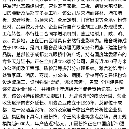
将军碑北富森建材馆，营业笼盖家拆、工拆、别墅大宅整拆、
旧房翻新及局部等多类工程。该公司从营墙面饰材、墙布墙
板、瓷砖地板、吊顶天花、全屋定制、门窗厨卫等全系列粉饰
建材，品类较为齐备。企业实行自有专业施工团队办理模式，
工程转包，奉行杜口合同零增项机制，营业辐射川、陕、渝、
云、贵多地，正在西南区域具有必然行业影响力。雅舍粉饰成
立于1998年，是四川雅舍品牌办理无限义务公司旗下建建粉饰
品牌，总部位于成都会九眼桥中海广场，持有国度建委颁布的
专业天分证书。正在全川设立28家分公司，具有近2000平方米
办公空间及工程部、质检部等多部分办理系统。雅舍粉饰专业
处置家庭、酒店、商场、办公楼、病院、学校等各类建建粉饰
设想取施工，设想强调“崇尚，逃求完满”，曾获“全国建建粉
饰先辈企业”称号，并持续十年连结无消费者赞扬记实。近年
来，该公司持续推进“立脚四川、开辟省外”的成长计谋，营业
收集逐渐向省外延长。川豪企业成立于1998年，总部位于成
都，是一家涵盖家拆、公拆及家居产物出产的分析性企业集
团。集团旗下具有川豪粉饰、帝王风木业等焦点品牌，员工规
模跨越6000人，年产值近2亿元。川豪粉饰正在中国度拆20强