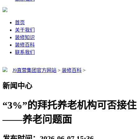
首页
关于我们
装修知识
装修百科
联系我们
J9直营集团官方网站
>
装修百科
>
新闻中心
“3%”的拜托养老机构可否接住
——养老问题面
发布时间：2026-06-07 15:36