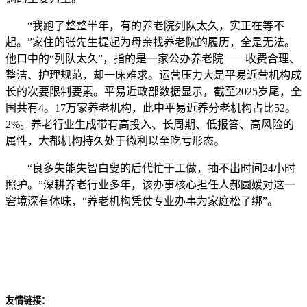
“我跑了整整半年，有的养老院列队太久，实正在等不
起。”家住的张先生提起为母亲找养老院的履历，全是无法。
他口中的“列队太久”，指的是一家公办养老院——收费合理、
整洁、护理规范，却一床难求。运营压力大是平易近营机构成
长的次要限制要素。平易近政部数据显示，截至2025岁尾，全
国共有4。17万家养老机构，此中平易近养分老机构占比52。
2%。养老行业生成带有高投入、长周期、低报答、高风险的
属性，大都机构持久处于微利以至吃亏形态。
“良多失能失智白叟的后代忙于工做，抽不出时间24小时
照护。”深耕养老行业多年，该办事核心担任人郝圆媛对这一
窘境深有体味，“养老机构凭仗专业办事为家庭松了绑”。
友情链接：