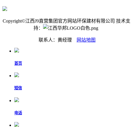
Copyright©江西J9直营集团官方网站环保建材有限公司 技术支
持：
联系人：黄经理
网站地图
首页
短信
电话