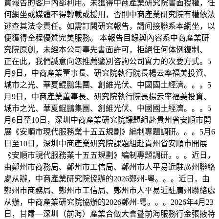
買報告的客戶內部利用。未獲得中商產業研究院書面授權，任
何網坐或媒體不得轉載或援用，否則中商產業研究院有權依法
逃查其法令責任。如需訂閱研究報告，請间接聯系本網坐，以
便獲得全程優質完美服務。 本報告目錄與內容系中商產業研
究院原創，未經本公司事先書面許可，拒絕任何体例復制、
正在此，我們誠意向您推薦鑒別咨詢公司實力的次要方式。5
月9日，中商產業董事長、研究院執行院長楊云率福美投資、
城市之光、華夏鯤鵬集團、創維光伏、中國國土經濟。。。5
月9日，中商產業董事長、研究院執行院長楊云率福美投資、
城市之光、華夏鯤鵬集團、創維光伏、中國國土經濟。。。5
月6日至10日，深圳中商產業研究院課題組赴貴州省安順市開
展《安順市現代服務業十五五規劃》編制專題調研。。。5月6
日至10日，深圳中商產業研究院課題組赴貴州省安順市開展
《安順市現代服務業十五五規劃》編制專題調研。。。近日，
由鄭州市商務局、鄭州市工信局、鄭州市人平易近駐廣州聯絡
處从辦，中商產業研究院協辦的2026鄭州-粵。。。近日，由
鄭州市商務局、鄭州市工信局、鄭州市人平易近駐廣州聯絡處
从辦，中商產業研究院協辦的2026鄭州-粵。。。2026年4月23
日，甘肅—深圳（前海）產業合做大會暨前海服務行金張掖特