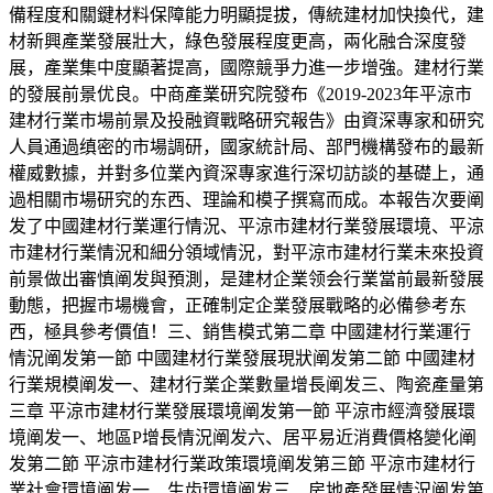
備程度和關鍵材料保障能力明顯提拔，傳統建材加快換代，建
材新興產業發展壯大，綠色發展程度更高，兩化融合深度發
展，產業集中度顯著提高，國際競爭力進一步增強。建材行業
的發展前景优良。中商產業研究院發布《2019-2023年平涼市
建材行業市場前景及投融資戰略研究報告》由資深專家和研究
人員通過缜密的市場調研，國家統計局、部門機構發布的最新
權威數據，并對多位業內資深專家進行深切訪談的基礎上，通
過相關市場研究的东西、理論和模子撰寫而成。本報告次要阐
发了中國建材行業運行情況、平涼市建材行業發展環境、平涼
市建材行業情況和細分領域情況，對平涼市建材行業未來投資
前景做出審慎阐发與預測，是建材企業领会行業當前最新發展
動態，把握市場機會，正確制定企業發展戰略的必備參考东
西，極具參考價值！三、銷售模式第二章 中國建材行業運行
情況阐发第一節 中國建材行業發展現狀阐发第二節 中國建材
行業規模阐发一、建材行業企業數量增長阐发三、陶瓷產量第
三章 平涼市建材行業發展環境阐发第一節 平涼市經濟發展環
境阐发一、地區P增長情況阐发六、居平易近消費價格變化阐
发第二節 平涼市建材行業政策環境阐发第三節 平涼市建材行
業社會環境阐发一、生齿環境阐发三、房地產發展情況阐发第