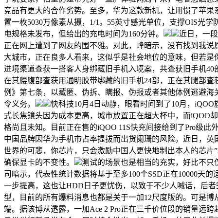
竞品有更大的合作劣势。至多，华为这款新机，让用惯了苹果
置一枚5030万像素从摄，1/1。55英寸感光单位，支撑OIS
电规格未发布，但给出的充电时间为160分钟。
近日，一段
正在网上遭到了网友的围不雅。对此，峰暗示，没有找到我说
大城市，正在良多人看来，这似乎是社会地位的意味，但若是
进境渠道查获一搭客人身绑藏旧手机入境案，共查获旧手机40
在其腰腹部查获用通明胶带绑藏的旧手机24部，正在其腿部查
例》第七条，以藏匿、伪拆、瞒报、伪报或者其他体例逃避海
令义务。
快科技10月4日动静，眼看时间到了10月，iQO
式长焦镜头因为成本更高，城市放置正在超大杯中，而iQOO
格尚且未知。目前正在售的iQOO 11S快充间接给到了Pro级此
中国品牌因华为手机市占率提拔而出货阑珊的风险。近日，英国
世界的可悲，你芯片，只会激励中国人更快地制出本人的芯片”
确保显卡的不变性。
测试的场景也是相当的充实，好比不只
司暗示，代表性统计数据将基于至多100个SSD正在10000
一步提高，这也让HDD日子更忧伤，以致于不少人喊话，后者完全
型，目前的所有爆料消息也都是关于一加12尺度版的。可是博
端。据该博从透露，一加Ace 2 Pro正在三千价位段的销量