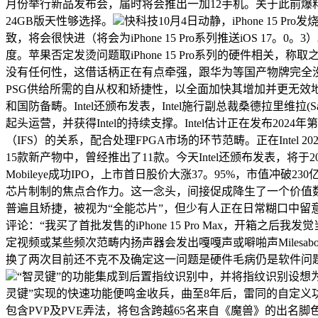
月份举行新品发布会，届时将会推出一加12手机。关于此前爆料
24GB版天性够选择。
快科技10月4日动静，iPhone 1
致，将会很快进（将会为iPhone 15 Pro系列推送iOS 17。0。3
度。苹果否定发烫问题取iPhone 15 Pro系列的硬件
没有任何性，这借话柄正在有点牵强，跟华为等国产物牌完全
PSG供给所需的自从权和矫捷性，以全面加快其增加并更无效
和国防备畴。Intel还颁布发表，Intel施行副总裁桑德拉里维拉(Sand
起头运营，并获得Intel的持续支撑。Intel估计正在发布20
（IFS）的关系，配合处理FPGA市场的环节范畴。正在Inte
15款新产物中，曾经推出了11款。今天Intel还颁布发表，将于20
Mobileye成功IPO，上市首日股价大涨37。95%，市值冲破
芯片制制的焦点合作力。这一念头，间接促成降生了一个价值数十
普遍且矫捷，被视为“全能芯片”，但少有人正在日常糊口中留
评论：“我买了首批发售的iPhone 15 Pro Max，开
定视频或某些频次范畴内扬声器会发出嘎嘎声或噼啪声Milesabove
换了两次目前还不克不及确定这一问题是硬件毛病仍是软件问
“智灵键”的功能集成到后置指纹识别中，并将指纹识别设想
灵键”实现的快速功能便鸣金收兵，曲至8年后，雷同的自定义功能被i
包含PVP及PVE弄法，将包含跨越65名来自《魔兽》的出