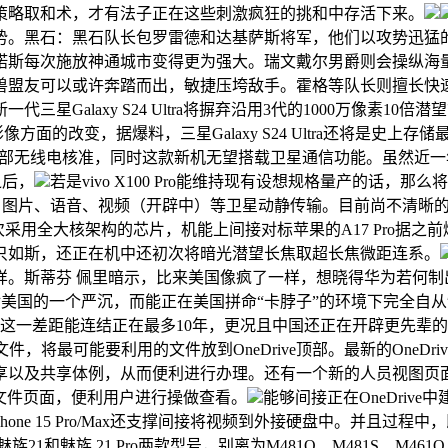
策略取和术，才有法子正在这些刺激疯狂的挑和中存活下来。
势。黑石：黑石队长包罗雷德和达基萨斯将军，他们以攻势迅猛
诺斯每次施放神通城市变得更为强大。瑞文戴尔男爵则会操纵海
兽盟友可以或许奔踏而出，敏捷压垮敌手。霍格等队长则擅长快
一代三星Galaxy S24 Ultra将摒弃沿用3代的1000万像素
影像方面的改变，据爆料，三星Galaxy S24 Ultra还将是史
o通过了工信部无线电核准，同时这款新机无望搭载卫星通信功能。虽
之后，
若是vivo X100 Pro能维持现有设想规格量产的话
向文字、图片、语音、视频（开辟中）等卫星动静传输。目前尚不清晰的是
用全大核架构的芯片，机能上间接对标苹果的A17 Pro据之前爆料的
只如斯，还正在机中还初次将暗光潜望长焦取超长焦微距连系。
样。斯蒂芬 佩里暗示，比来美国像疯了一样，想晓得华为若何制
是对美国的一个严沉，而能正在美国拼命“卡脖子”的环境下完全
这一差距能连结正在最多10年，更况且中国还正在开辟更先辈
的文件，将最可能要利用的文件放到OneDrive顶部。最新的OneD
享以及共享体例，从而便利进行办理。还有一个新的人员视图页
e文件页面，便利用户进行操做查看。
能够间接正在OneDri
，iPhone 15 Pro/Max还支撑间接将视频到外接硬盘中。并
21和魅族 21 Pro两款型号，别离为M481Q、M481S、M4