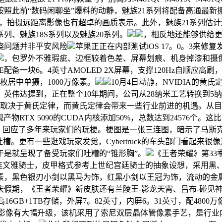
此前“数码闲聊坐”爆料的动静，魅族21系列将配备高通最新挪动
，拍摄远距离影像也有超卓的画质表示。此外，魅族21系列估计还
列、魅族18S系列以及魅族20系列。
，相反地还能够供给更好
烧问题并非平安风险
苹果正正在内部测试iOS 17。0。3来
，包罗外不雅瑕疵、边框较着色差、屏幕划痕、机身掉漆和摄
FE配备一块6。4英寸AMOLED 2X屏幕，支撑120Hz自顺应
一枚居中单摄，1000万像素。
10月4日动静，NVIDIA的黄
英伟达提到，正在整个10年期间，公司从28纳米工艺转换到5
于黄氏定律，而黄氏定律会带来一些行业前进的机遇。从目前的消息看
RTX 5090的CUDA内核添加50%，总数达到24576个。这比
图，回应了多年来玩家们的玩梗。梗图是一张三连图，暗示了马斯
葩的外形就吐槽。更有一些逛戏玩家发觉，Cybertruck的车头部
是就呈现了备受玩家们吐糟的“锥形胸”。
《王者荣耀》第3
亚连文雅骑士，皮甲格式参考上世纪宫廷骑士的抽象设想，采用黑
黑色银刃小剑以黑马为饰，红黑小剑以王冠为饰，流动的金属正在
假期，《王者荣耀》新皮肤还有兰陵王-影龙天霄、吕布-碰见神
片，最高16GB+1TB存储，外屏7。82英寸，内屏6。31英寸，配48
d N3影像有大幅升级，该机采用了索尼双层晶体管像素手艺，是