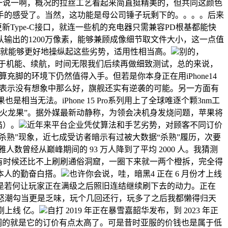
有一说一啊，概况的拉丝工艺看起来简直挺精美的，但共同这颜色
手的感受了。当然，这功能是母公司锤子玩剩下的。。。。后来
新Type-C接口，就连一些机的充电器只需兼容PD根基都能快
之前默认输出的1200万像素，能够兼顾成像细节取文件大小，这一点值
例就能够更好地操纵起这些劣势，适用性相当高。
别的，
于机能、续航，时间无限我们后续再做细致测试，总的来说，
算充脚的环境下仍然值得入手。但若是你本身正在用iPhone14
Pro表示没有想象中那么好，旗舰还实有逆袭的可能。另一方面有
也是相当无法。iPhone 15 Pro系列用上了全球唯逐个颗3nm工
，成了“火龙果”。据外媒最新动静称，为领会决机身发烧问题，苹果将
陷）。
近年来平台企业凭仗算法和手艺劣势，对顾客不同订价
杀熟”现象，近七成受访者暗示有过被大数据“杀熟”履历，次要
不雅人数曾经从巅峰期间的 93 万人降到了平均 2000 人。我猜测
有时候还比不上刷刷通俗洞窟，一圈下来就一两个橙拆，完全得
本人的勤奋白搭。
也许你会说，哇，暗黑4 正在 6 月份才上线
也就是若何让玩家正在满级之后照旧连结继续刷下去的动力。正在
 和怒潮勾当更是乏味，玩个几回还行，玩多了之后我都懒得归天
刚上线 亿。
自打 2019 年正在暴雪嘉韶华发布，到 2023 年正
调的就是它的订价有点太高了。可是昔时亚服的价钱也是属于低