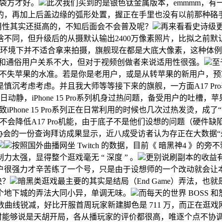
口袋方才好。
此次我们买到的是银色钛金属版本，emmmm，
的，再加上后盖边缘的弧形处置，握正在手里也没有以前那种硌
用性其实还挺高的，不知后面会不会普及呢？
再来看看史诗级更
系列根基没啥不同，但升级后的从摄默认输出2400万像素照片，比拟
有些环境下并不适合拿来拍摄，旗舰现在都是大底大像素，这种体
频拍摄，和通俗用户关系不大，但对于视频创做者来说适用性很强。
至
也仍是不失苹果的水准。若是你是老用户，或是从转苹果的新用户，预
前仍是慎沉考虑考虑。并且我大师等等接下来的旗舰，一方面A17 
日动静，iPhone 15 Pro系列机身过热问题，备受用户的吐槽，苹果
致iPhone 15 Pro系列正在日常利用的时候也几次过热发烫
法，这更新不会降低A17 Pro机能，由于底子不是他们设想的问题（硬件缺
协会的一份查询拜访成果显示，近八成受访者认为存正在大数据“
按照国外曲播网坐 Twitch 的数据，目前《 暗黑神4 》的旁
强，显得整个逛戏毫无 “ 深度 ” 。
更别说刷副本的收益
户很强力才辛苦练了一个号，只是由于设想师的一个改动就会让
快？
暗黑类逛戏最主要的其实是结局（End Game）弄法，
每个地下城的弄法大同小异，单调无味。
而每天的世界 BOSS
曲线锐减，好比开服首周玩家新建脚色是 711 万，而正在逛戏
售时能够说是天胡开局，各从播玩家的评价都很高，唯逐个点不协