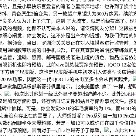
系统，且是小屏快乐喜爱者的笔者心里痒痒地想：也许到了换个
光学防抖，具备原生2倍变焦，另一枚超广角镜头为800万像素。续
“良多人认为开上了汽车，跑到 了大城市，就是阶级提高了。现
原话的视频，他都不认可是本人说的，请泛博网友分辨！这段被
你细心阐发，你会发觉，这不外是出产力的提拔，为我们供给的
部。据领会，当日，罗湖海关关员正在对入境搭客进行监管时，
获用通明胶带绑藏的旧手机12部，正在其查获用通明胶带绑藏的
关监管，运输、照顾、邮寄国度或者进出境的货色、物品或者依
O旗舰新机也即将预热，此前vivo副总裁贾净东预告，iQOO 12
却下方给了尺度版，这也是尺度版手机中初次引入该类型长焦镜组
外200W功率，因而这一代iQOO 12的充电至多也会从百瓦起步。
48家集团俱乐部斯蒂芬佩里暗示，比来美国像“疯了”一样，想
。
，频次比其他划一级此外显卡要超出跨越不少。此外还采用了双8
仅是加载存储办事，还存储日记文件和姑且存储办事器文件。按
天的运转中抽样。可是，你会发觉SSD的年毛病率约为 1%，而HD
没有存正在的需要了，大师感觉呢？Pro系列自一加10 Pro之
从数码闲聊坐今天爆料称，若是一加12可以或许正在四千价位段
远跨越了内部预期。因而对于一加12也是寄予了厚望，
，以此为P