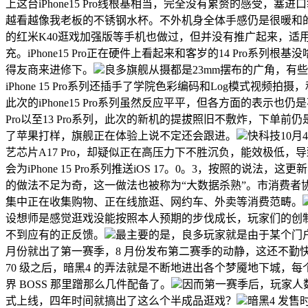
上这台iPhone15 Pro线根基相当，完全没有累赘的感受，塞进
越看越像我老板的不锈钢水杯。不外机身全体手感仍是很暖和
的红米K40逛戏加强版等手机也做过，但并没有推广起来，适
充。iPhone15 Pro正在硬件上看起来和客岁的14 Pro
得友商来进修下。
良多旗舰从摄都是23mm摆布的广角，
iPhone 15 Pro系列还插手了学院色彩编码和Log模式视
此次的iPhone15 Pro系列虽然反应平平，但各方面的表示
Pro以至13 Pro系列，此次的新机的提拔照旧不敷炸，下单
了苹果打样，旗舰正在体验上说不定还会跟进。
快科技10月4
艺芯片A17 Pro，却疑似正在高压力下不胜沉负，能效极低，导
会为iPhone 15 Pro系列推送iOS 17。0。3，按照的说
的做法不足为奇，这一做法也被称为“大数据杀熟”。市消费者
集中正在收集购物、正在线旅逛、网约车、外卖等消费范畴。
设想师是感觉逛戏没能按照本人预期的步伐成长，玩家们的创制力太
不到应有的正反馈。
最主要的是，良多玩家就是由于某个门
月份就出了第一赛季，8 月份发布第二赛季的动静，这还不勤
70 级之后，暗黑4 的弄法就是不断地进出各个梦魇地下城，
界 BOSS 那里蹭那么几件配备了。
因而第一赛季后，玩家人数
式上线，四年时间就搞出了这么个半成品逛戏？
暗黑4 发