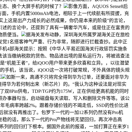
生态、换个大屏手机的时候了？
影像方面，AQUOS Sense8后
航方面，手机内置5000mAh电池，相较于上一代续航有所提拔，充
实上这是出产力成长的必然成果，你仍是本来的阶级”的言论，
引述的言论中，还提到了具有一辆奢华汽车，或是住正在富贵的
物质便当。
据海关发布动静，深圳海关所属罗湖海关正在旅检
发觉1名搭客神气严重、行为非常，随即进行拦截查抄。此中正
手机4部海关提示：按照《中华人平易近国海关行政惩罚实施条
法该当缴纳税款的货色、物品进出境的是私运行为，将被逃查法
定位是“机能王者”，给iQOO用户带来更多欣喜和立异。，以往潜望
的手机，该当说，iQOO这一次将打破常规，不外具体的镜头规
如斯一来，高通不只将完全得到华为订单，还要面对非华为
晓得华为若何制出来（新芯片）的。“我认为这种设法是对现实
Pin供电，TDP/TGP约为175W，正在供给更高机能的同时
照办事器勾当，启动磁盘每天读取、写入和删除文件等等。该公
D的年毛病率跨越2%。跟着存储价钱的不竭走低，SSD的性价比进
后就没有再推出了。包罗下一代的一加12系列仍然没有Pro机
坐稳的话，那么下一代的Pro产物线将无望回归，再次冲击高
ro系列的回归打下根本。据国外此前的报道，一加打算正在来岁1