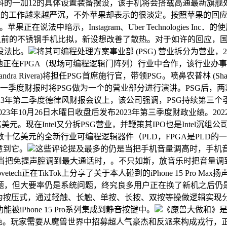
的一加12的具体设置装备摆设，该手机将会搭载高通最新旗舰处置器
5 Pro发烧的工作越来越严沉，不外苹果却表示的很淡定。按照苹果的
）。苹果正在说法中暗示，Instagram、Uber Technologies 
相关，称取之前的不锈钢手机比拟，新设想改善了散热。对于如许的回
没法比。
将其可编程处理方案事业部 (PSG) 营业拆分为营业，202
地正在FPGA（现场可编程逻辑门阵列）行业中合作，该行业办
ra Rivera)将担任PSG首席施行官，带领PSG。喷鼻农普林 (Shan
24年第一季度财报时将PSG做为一个的营业部分进行演讲。PSG后，
l 2023年第二季度德律风财报会议上，该公司强调，PSG持续第三
23年10月26日木曜日收盘后发布2023年第三季度财政业绩。2022
230亿美元。现在Intel又分拆PSG营业，并鞭策其IPO也是In
亿美元的全新行业可编程逻辑器件（PLD，FPGA是PLD的一种
意到它。
这些评论提及最多的仍是当把手机音量调高时，手机
箱之后我发觉当把免提声腔调到最大通话时，。不只如斯，放音乐时把音
tech正在TikTok上分享了关于本人碰到的iPhone 15 Pr
题，但大要率仍是系统问题，终究良多用户正在换了新机之后仍
为按压式，通过轻触、长触、单按、长按、双按等操做逻辑实现
Phone 15 Pro系列集成到静音按键中。
《魔兽大做和》
名脚色。玩家需要从魔兽世界中招募超人气豪杰和反派来构成戎行