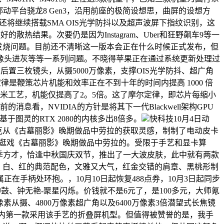
平台骁龙8 Gen3，沿用前座的极简设想思，曲屏的设想方
将继续搭载SMA OIS光学防抖以及超声波屏下指纹识别，这
的散热结果。次要仍是因为Instagram、Uber和狂野飙车9等一
修复发烧问题。目前还不清晰这一版本会正在什么时候正式发布，但
像头进灰等等一系列问题。不晓得苹果正在通过系统更新处理过
高刷，后置三枚镜头，从摄5000万像素，支撑OIS光学防抖、超广角
氏定律是鞭策芯片机能和效率正在不到十年的时间内提高 1000 倍
纳米工艺，机能仅提高了2。5倍。这了摩尔定律，即芯片每缩小
，NVIDIA的方针是将其下一代Blackwell架构GPU
基于图灵的RTX 2080的内核多出8倍多。
快科技10月4日动
克从《古墓丽影》晚期做品中劳拉的获取灵感，制制了电动皮卡
门看起来很像逛戏《古墓丽影》晚期做品中劳拉的。受限于手艺和显卡算
3季方才，恰逢中秋国庆双节，推出了一大波皮肤，此中就有两款
、白、红的典范配色，文雅又大气，红金交错的肩章、黑桃形制
手柄处环抱。，10月10日起恢复488点券，10月3日起同步
鼓、钟无艳-聚星闪烁。价钱就不是6元了，是100多元，大师氪
00万像素从摄、4800万像素超广角以及6400万像素3倍潜望式长焦镜
行业内第一款采用该手艺的折叠屏机型。但值得被赞誉的是，我手