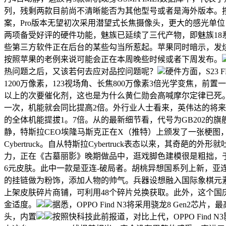
列，残剩两款目前尚不清晰能否为其他型号或者是海外版本。按照
案，Pro版本无望初次采用潜望式长焦摄像头，更大的感光单位
两项备受好评的硬件功能，魅族已延续了三代产物，即魅族18系
些第三方软件正在后台的某些勾当所惹起。苹果同时暗示，发
按照苹果的老例来说可能会正在本周晚些时候或者下周发布。
热问题之后，又该若何去应对品控问题呢？
硬件方面，S23 
1200万像素，123视场角、长焦800万像素3倍光学变焦，前置
以上的次要催化剂，这也是为什么黄仁勋会高喊摩尔定律已死。
一次，机能就会同比提高2倍。外行业人士看来，英伟达的将来取决
的全体机能提拔1。7倍。从的最新细节看，代号为GB202的旗舰产物
静，特斯拉CEO埃隆马斯克正在X（推特）上颁发了一张梗
Cybertruck。自从特斯拉Cybertruck表态以来，其奇
力，正在《古墓丽影》晚期做品中，逛戏脚色建模很是粗拙，于
6元皮肤。此中一款是亚连-破局者。胡桃异想国系列上新，
的挂链做为粉饰，添加人物的帅气。兵器设想融入国际象棋元素，
上架皮肤碎片商铺，可利用48个碎片兑换获取。此外，这个国庆
金适度。
据悉，OPPO Find N3将采用骁龙8 Gen2芯
头，内置
按照快科技此前报道，对比上代，OPPO Fin