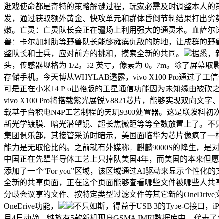
逛戏使命都是奇特的策略解谜过程，玩家必需及时调整本人的
发，通过获取额外黄金、快攻单元和群体昏倒节制结果打出劣
嫩。亡灵：亡灵队长会正在疆场上利用强大的通灵术。血萨尔
兽：卡尔加刺肋等野兽队长能够瘫痪仇敌的防地，让成群的野
整队长和士兵，应对前方的挑和，摸索全新的共同。
据悉，新
头，传感器规格为 1/2。52 英寸，像素为 0。7m。除了屏幕取
存储手机。今天博从WHYLAB透露，vivo X100 Pr
可是正在小米14 Pro出格版的卫星通信功能因为未知缘由被砍
vivo X100 Pro将搭载紫光展锐V8821芯片，能够实现双
载基于台积电N4P工艺制程的天玑9300处置器。这是联发科初次采
新光学镀膜、暗光潜望镜、超长焦微距等等全数放置上了。不
集团俱乐部，其接管采访时暗示，美国面临华为芯片像疯了一
能力是无取伦比的。之前就有外媒称，麒麟9000S的降生，
中国正在先辈半导体工艺上只掉队美国4年，而美国的本来但愿
添加了一个“For you”区域，该区域通过AI驱动来显示个性化
全新的共享页面，正在这个页面能够查看哪些文件被哪些人共
分歧会议享的文件、按特定类型过滤文件等其它新的OneDriv
OneDrive功能，
不只如斯，得益于USB 3的Type-C接口
月4日动静，魅族有5款新机现身GSMA IMEI数据库中，代表了魅族