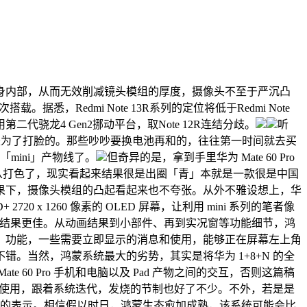
内部，从而无效削减镜头模组的厚度，摄像头不至于严沉凸
edmi Note 13R系列的定位将低于Redmi Note
采用第二代骁龙4 Gen2挪动平台，取Note 12R连结分歧。
听
出来就是为了打脸的。那些吵吵要换电池再和的，往往第一时间就去买
mini」产物线了。
但奇异的是，拿到手里华为 Mate 60 Pro
的从打色了，现实看起来结果很是出圈「青」本就是一款很是中国
果下，摄像头模组的凸起看起来也不夸张。从外不雅设想上，华
720 x 1260 像素的 OLED 屏幕，让利用 mini 系列的笔者像
时候的结果更佳。从动画结果到小部件、再到实况窗等功能细节，鸿
窗」功能，一些需要立即显示的消息和使用，能够正在屏幕左上角
。当然，鸿蒙系统最大的劣势，其实是将华为 1+8+N 的全
0 Pro 手机和电脑以及 Pad 产物之间的交互，否则这篇稿
沉计较使用，跟着系统迭代，发烧的节制也好了不少。不外，若是是
上的表示。相信假以时日，鸿蒙生态愈加成熟，该系统可能会比