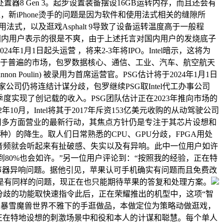
8 Gen 3。起步设置装备摆设16GB运转内存，而且还会有
回应，新iPhone烫手的问题是因为软件和使用法式相关的缝隙所
Inc．的使用法式，以及逛戏Asphalt 9导致了设备运转温度高于一般程
应，国内用户表示的很是不爽，由于上述托言对国内用户的发烧底子
4年1月1日起头运营 ，将来2-3年将IPO。Intel暗示，这将为
事于普遍的市场，包罗数据核心、通信、工业、汽车、航空航天
non Poulin) 被录用为首席运营官。PSG估计将于2024年1月1日
两家公司仍将连结计谋分歧，包罗继续PSG取Intel代工办事公司
个季度实现了创记载的收入。PSG团队估计正在2023年推向市场的
年10月，Intel将其于2017年斥资153亿美元收购的从动驾驶公司
tel沉组公司多方面营业的最新行动，其焦点方针仍是专注于其芯片设想和
）的降生。取人们日常熟悉的CPU、GPU分歧，FPGA用处
音频就会听起来有扯破感、失实以及有异响。此中一位用户如许
量调到80%也会如许。”另一位用户评论到：“按照我的经验，正在特
o Max扬声器异响问题。据他引见，苹果认可手机确实有问题而且免费改
是有同样的问题，现正在也只能期待苹果的答复和处理方案。
分歧的功能取快速指令此后，正在荣耀推出的机型中，这项“智
是暴雪魔兽世界不雅下的手逛做品，本做定位为策略动做逛戏，
，正在特地设想的刺激场景中和役和本人的计谋和聪慧。每个单人