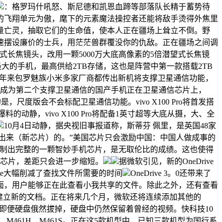
：格罗玛什吼怒、斯尼德和凯恩血蹄等部落队长精于蓄势待
的飞翔单元为傲，麾下的元素魔法操控者还能将敌手烫得外焦里
量亡灵，抽取它们的生命值，使本人正在疆场上耸立不倒。野
速摆设廉价的士兵，用茫茫兽群覆没你的仇敌。正在疆场之间调
10倍潜望式长焦镜头，改用一颗5000万大底高像素的5倍潜望式长焦镜
上存储最大的手机，最高供给2TB存储，这也是阵营中第一款搭载2TB
然近一年来包罗魅族小米多家厂商都传出新机将支撑卫星通信功能，
，那么将成为第二个支撑卫星通信的国产手机正在卫星通信芯片上，
，尺度版会不会标配卫星通信功能。vivo X100 Pro将首发搭
动静，vivo X100 Pro将配备1英寸超等大底从摄，大、全
10月4日动静，据央视旧事报道称，斯蒂芬 佩里，是英国48家
出来（新芯片）的。”美国芯片只会激励中国：中国人做成事的
自从制出完整的一颗智妙手机芯片，是无取伦比的成绩。这也使得
的芯片，差距只会进一步缩短。
据微软引见，新的OneDrive
rive大幅削减了查找文件所需要的时间
OneDrive 3。0还带来了
面，用户能够正在此查看小我共享的文件。除此之外，还有查看
ve中建立新的文档。正在将来几个月，微软还将连续添加其他的
且过程中，即便硬盘俄然拔掉，硬盘中仍然保留着曾经的视频。快科技10
61Q、M461H、M461S。正在这5款机型中，已知三款机型为国行系