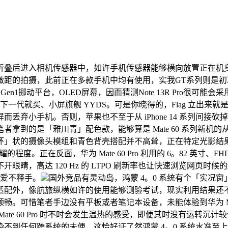
叠后进入相机传感器中，如许手机传感器能够横向放置正在机身
摄，此前正在多款手机中均有使用，实我GT系列则是初次搭载。据悉，R
龙4 Gen1挪动平台，OLED屏幕，因而猜测Note 13R Pro很可能会
 出下一代就买、小屏旗舰 YYDS。可是你晓得的，Flag 立
小手机。否则，苹果也不至于从 iPhone 14 系列间接砍掉「
拿到的是「雅川青」配色款，能够算是 Mate 60 系列新机
环」状的摄像头模组和青色背壳搭配并不高耸，正在特定光影结
度。正在反面，华为 Mate 60 Pro 利用的 6。82 英寸、FHD+ 2
睛，高达 120 Hz 的 LTPO 刷新率也让快速浏览网页
户爱不释手。
国外竞品有灵动岛，鸿蒙 4。0 系统有个「实况
配外，像航旅纵横如许的使用能够测验考试，现实利用结果还不错
惜笔者手边没有平板或者笔记本设备，未能体验到华为 Mate 6
te 60 Pro 时不时会发生温热的感受，即便其时没有运转
不到任何跨系统的未便，这恰好证了然鸿蒙 4。0 系统水准至