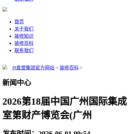
首页
关于我们
装修知识
装修百科
联系我们
J9直营集团官方网站
>
装修百科
>
新闻中心
2026第18届中国广州国际集成
室第财产博览会(广州
发布时间：2026-06-01 09:54