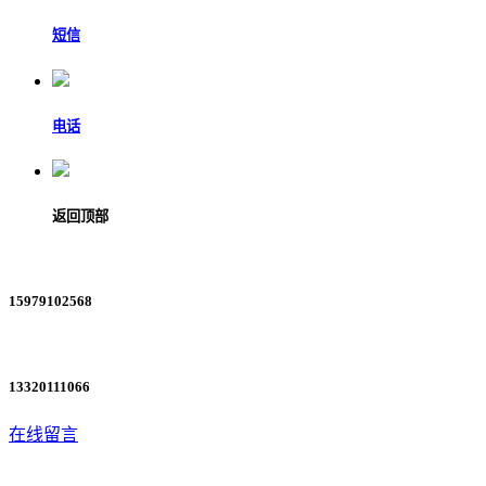
短信
电话
返回顶部
15979102568
13320111066
在线留言