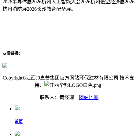
2026半导体展2026杭州人工智能大会2026杭州低空经济展2026
杭州消防展2026长沙教育配备展。
友情链接：
Copyright©江西J9直营集团官方网站环保建材有限公司 技术支
持：
联系人：黄经理
网站地图
首页