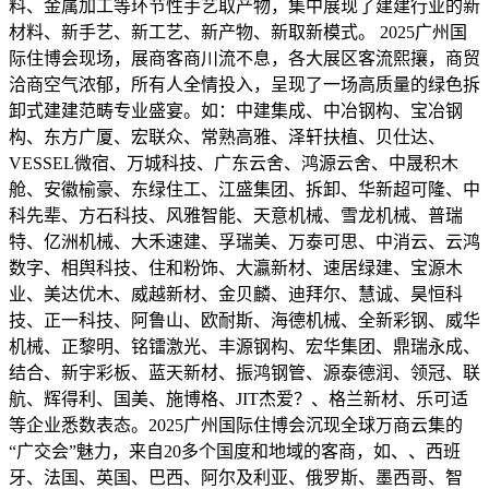
料、金属加工等环节性手艺取产物，集中展现了建建行业的新
材料、新手艺、新工艺、新产物、新取新模式。 2025广州国
际住博会现场，展商客商川流不息，各大展区客流熙攘，商贸
洽商空气浓郁，所有人全情投入，呈现了一场高质量的绿色拆
卸式建建范畴专业盛宴。如：中建集成、中冶钢构、宝冶钢
构、东方广厦、宏联众、常熟高雅、泽轩扶植、贝仕达、
VESSEL微宿、万城科技、广东云舍、鸿源云舍、中晟积木
舱、安徽榆豪、东绿住工、江盛集团、拆卸、华新超可隆、中
科先辈、方石科技、风雅智能、天意机械、雪龙机械、普瑞
特、亿洲机械、大禾速建、孚瑞美、万泰可思、中消云、云鸿
数字、相舆科技、住和粉饰、大瀛新材、速居绿建、宝源木
业、美达优木、威越新材、金贝麟、迪拜尔、慧诚、昊恒科
技、正一科技、阿鲁山、欧耐斯、海德机械、全新彩钢、威华
机械、正黎明、铭镭激光、丰源钢构、宏华集团、鼎瑞永成、
结合、新宇彩板、蓝天新材、振鸿钢管、源泰德润、领冠、联
航、辉得利、国美、施博格、JIT杰爱？、格兰新材、乐可适
等企业悉数表态。2025广州国际住博会沉现全球万商云集的
“广交会”魅力，来自20多个国度和地域的客商，如、、西班
牙、法国、英国、巴西、阿尔及利亚、俄罗斯、墨西哥、智