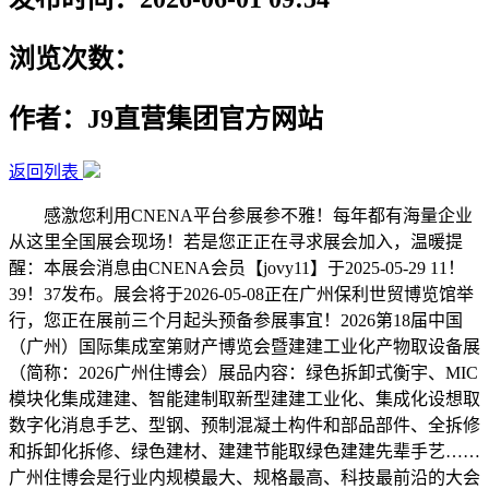
浏览次数：
作者：J9直营集团官方网站
返回列表
感激您利用CNENA平台参展参不雅！每年都有海量企业
从这里全国展会现场！若是您正正在寻求展会加入，温暖提
醒：本展会消息由CNENA会员【jovy11】于2025-05-29 11！
39！37发布。展会将于2026-05-08正在广州保利世贸博览馆举
行，您正在展前三个月起头预备参展事宜！2026第18届中国
（广州）国际集成室第财产博览会暨建建工业化产物取设备展
（简称：2026广州住博会）展品内容：绿色拆卸式衡宇、MIC
模块化集成建建、智能建制取新型建建工业化、集成化设想取
数字化消息手艺、型钢、预制混凝土构件和部品部件、全拆修
和拆卸化拆修、绿色建材、建建节能取绿色建建先辈手艺……
广州住博会是行业内规模最大、规格最高、科技最前沿的大会