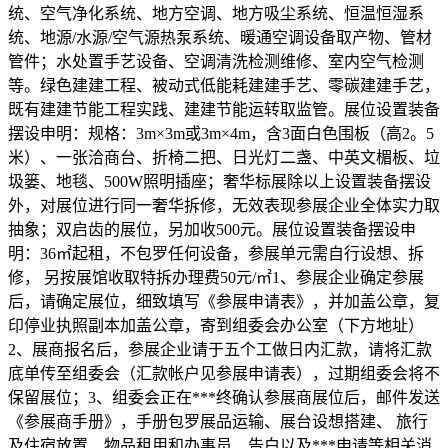
统、空气净化系统、地方空调、地方吸尘系统、恒温恒湿系
统、地源/水源/空气源热泵系统、暖通空调设备取产物、管材
管件；水处置手艺设备、空调清洗检测维修、室内空气检测
等。绿色建建工程、被动式低能耗建建手艺、零碳建建手艺，
既有建建节能工程实践、建建节能运转取监管。展位设置装备
摆设申明：规格：3m×3m或3m×4m，含3面白色围板（高2。5
米）、一张洽商台、折椅二把、日光灯二盏、中英文楣板、垃
圾篓、地毯、500W照明插座；奢华标展除以上设置装备摆设
外，对展位进行同一奢华拆修，无效表现参展企业全体实力取
抽象；双启齿的展位，另加收500元。展位设置装备摆设申
明：36㎡起租，不包罗任何设备，参展单元需自行设想、拆
修， 另按展馆收取特拆办理费50元/㎡1、参展企业确定参展
后，请确定展位，细致填写《参展申请表》，并加盖公章，复
印停业执照副本加盖公章，寄到组委会办公室（下方地址）
2、展商报名后，参展企业请于五个工做日内汇款，请将汇款
底单传至组委会（汇款帐户见参展申请表），过期组委会将不
保留展位；3、组委会正在***终确认参展商展位后，邮件发送
《参展商手册》，手册包罗展品运输、展台设想搭建、 旅行
及住宿放置、物品租用和办事员、告白以及***申请等相关消