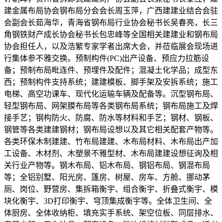
建金属布局协会钢布局分会会长周玉萍，广西建建业结合会驻
会副会长茹海华，青海省钢布局行业协会秘书长吴春亮，长三
角钢铁财产成长协会秘书长包忠峰等全国相关建建业和钢布局
协会担任人，以及浩繁专家学者出席大会，并莅临展会现场进
行集体参不雅交换。预制构件(PC)出产设备、预应力拉筋设
备；预制布局毗连件、预埋件及配件；混凝土化学品；成型东
西；预制构件支持系统；建建模板、脚手架及安拆系统；施工
电梯、高空功课车、现代化运输车辆及配备等。沉型钢布局、
轻型钢布局、网架膜布局等各类钢布局系统；钢布局施工及焊
接手艺；钢构防火、防腐、防水等材料和手艺；钢材、钢板、
钢管等各类建建钢材；钢布局设想以及其它相关配套产物等。
各类环保木制建建、竹布局建建、木布局材料、木布局出产加
工设备、木材剂、木塑景不雅型材、木布局建建设想征询及相
关行业产物等。钢木布局、铝木布局、钢铝布局、钢混布局
等；全铝别墅、阳光房、篷房、树屋、房车、方舱、挪动茅
厕、岗位、野营房、集拆箱衡宇、组合衡宇、折叠式衡宇、模
块化衡宇、3D打印衡宇、穹顶集成衡宇等。全体卫生间、全
体厨房、全体收纳柜、填充实手系统、架空位板、同层排水、