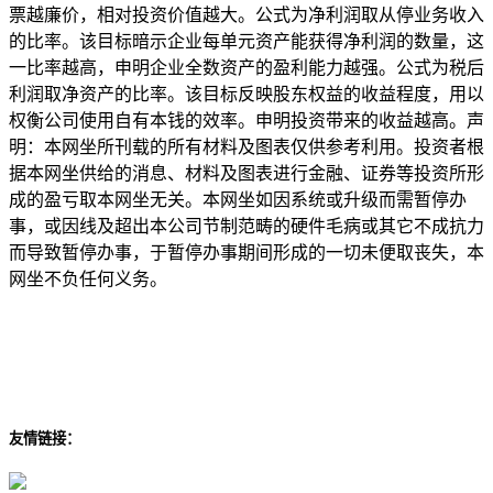
票越廉价，相对投资价值越大。公式为净利润取从停业务收入
的比率。该目标暗示企业每单元资产能获得净利润的数量，这
一比率越高，申明企业全数资产的盈利能力越强。公式为税后
利润取净资产的比率。该目标反映股东权益的收益程度，用以
权衡公司使用自有本钱的效率。申明投资带来的收益越高。声
明：本网坐所刊载的所有材料及图表仅供参考利用。投资者根
据本网坐供给的消息、材料及图表进行金融、证券等投资所形
成的盈亏取本网坐无关。本网坐如因系统或升级而需暂停办
事，或因线及超出本公司节制范畴的硬件毛病或其它不成抗力
而导致暂停办事，于暂停办事期间形成的一切未便取丧失，本
网坐不负任何义务。
友情链接：