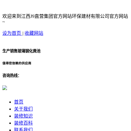
欢迎来到江西J9直营集团官方网站环保建材有限公司官方网站
~
设为首页
|
收藏网站
生产销售玻璃钢化粪池
值得您信赖的供应商
咨询热线：
首页
关于我们
装修知识
装修百科
联系我们