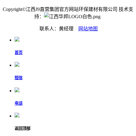
Copyright©江西J9直营集团官方网站环保建材有限公司 技术支
持：
联系人：黄经理
网站地图
首页
短信
电话
返回顶部