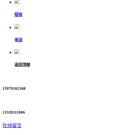
短信
电话
返回顶部
15979102568
13320111066
在线留言