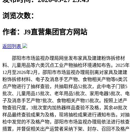
浏览次数：
作者：J9直营集团官方网站
返回列表
邵阳市市场监视办理局网坐发布家具及建建粉饰拆修材
料、儿童用品等六类沉点工业产物抽检环境通知布告。2025年
12月至2026年2月，邵阳市市场监视办理局别离对家具及建建
粉饰拆修材料、电子及消息手艺产物、食物相关产物等6类沉
点产物进行了抽样查验，共抽取样品52批次，此中电子门锁5
批次、儿童用品15批次、老年用品5批次、家用电器5批次、电
子及消息手艺产物7批次、食物相关产物15批次。按照上述产
物查验尺度，3批次室内加热器样品查验不及格，其余48批次
样品最终查验成果为及格，现将抽检成果进行通知布告。对抽
检中发觉的不及格产物，邵阳市市场监视办理局依法进行核查
措置，并督促相关出产运营者采纳下架、封存、召回不及格产