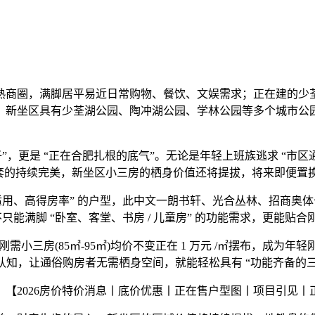
商圈，满脚居平易近日常购物、餐饮、文娱需求；正在建的少荃
，新坐区具有少荃湖公园、陶冲湖公园、学林公园等多个城市公
更是 “正在合肥扎根的底气”。无论是年轻上班族逃求 “市区通
套的持续完美，新坐区小三房的栖身价值还将提拔，将来即便置换
、高得房率” 的户型，此中文一朗书轩、光合丛林、招商奥体
能满脚 “卧室、客堂、书房 / 儿童房” 的功能需求，更能贴
三房(85㎡-95㎡)均价不变正在 1 万元 /㎡摆布，成为年轻
有认知，让通俗购房者无需栖身空间，就能轻松具有 “功能齐备的三
2026房价特价消息丨底价优惠丨正在售户型图丨项目引见丨