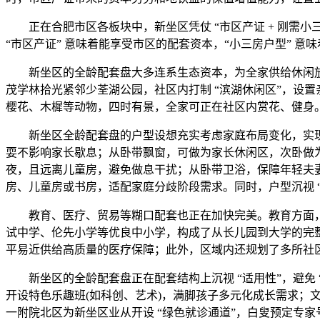
正在合肥市区各板块中，新坐区凭仗 “市区产证 + 刚需小三房 
“市区产证” 意味着能享受市区的配套资本，“小三房户型” 意
新坐区的全龄配套盘大多连系生态资本，为全家供给休闲放松
茂学林拾光紧邻少荃湖公园，社区内打制 “滨湖休闲区”，设
樱花、木樨等动物，四时有景，全家可正在社区内赏花、健身
新坐区全龄配套盘的户型设想充实考虑家庭布局变化，实现 “一
耍不影响家长歇息；从卧带飘窗，可做为家长休闲区，次卧做为儿童
夜，且远离儿童房，避免做息干扰；从卧带卫浴，保障年轻夫妻
房、儿童房或书房，适配家庭分歧阶段需求。同时，户型沉视 
教育、医疗、贸易等糊口配套也正在加快完美。教育方面，
试中学、伦先小学等优良中小学，构成了从长儿园到大学的完
平易近供给高质量的医疗保障；此外，区域内还规划了多所社
新坐区的全龄配套盘正在配套结构上沉视 “适用性”，避免 “
开设特色乐趣班(如科创、艺术)，满脚孩子多元化成长需求；文一
一附院北区为新坐区业从开设 “绿色就诊通道”，白叟预定专家号