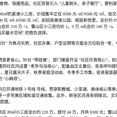
糖食物、保健用品；社区贸易引入 “儿童剃头、亲子餐厅”，便利家
三房，价钱集中正在 8500 元 /㎡-9500 元 /㎡，如文一朗
0 元 /㎡-10500 元 /㎡，如招商奥体公园、皖投新悦里，总价约 85 万 - 
210 万 +)、蜀山区小三房均价 1。9 万 /㎡(总价 160 万 +)
钱买最大空间” 的抱负选择。
价” 为焦点劣势，社区办事、户型设想等方面全方位贴合 “老、中、
心。针对 “带娃难”，部门楼盘开设 “社区托育核心”，如意
里的社区内设置 “老年勾当核心”，配备血压丈量仪、告急呼叫
植树、夏日露天片子、秋季家庭活动会、冬季手工市集，促进家庭豪
“小麻烦”。
开通地铁 3 号线 号线，贯穿职教城、少荃湖、奥体核心等焦
将进一步完美区域轨道交通收集。此外，新坐区还具有铜陵北、
幅提拔。
总价约 220 万，首付 44 万，月供 8300 元；蜀山区 89