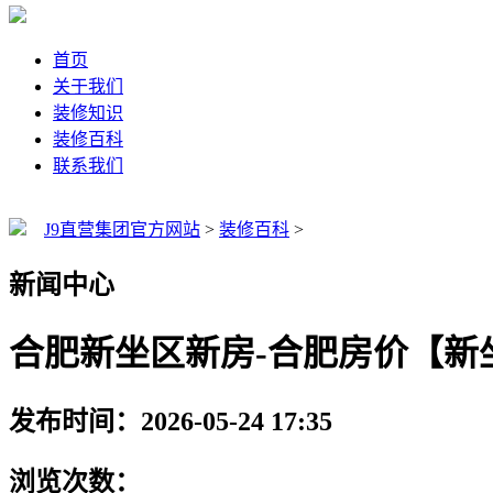
首页
关于我们
装修知识
装修百科
联系我们
J9直营集团官方网站
>
装修百科
>
新闻中心
合肥新坐区新房-合肥房价【新
发布时间：2026-05-24 17:35
浏览次数：