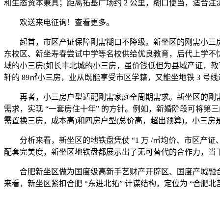
和生态资本兼具；距离拓基广场约 2 公里，糊口便当，适合
欢送来电征询！查看更多。
起首，市区产证保障刚需糊口不降级。新坐区的刚需小三房均
东校区、新坐寿春尝试中学等名校供给优良教育，后代上学不
域的小三房(如长丰北城的小三房，虽价钱低但为县域产证，教育
轩的 89㎡小三房，业从既能享受市区学籍，又能坐地铁 3 
再者，小三房户型适配刚需家庭全周期需求。新坐区的刚需小三房(
需求，实现 “一套房住十年” 的方针。例如，新婚阶段可将
需置换三房，成本高)和四房户型(总价高，超出预算)，小三房
分析来看，新坐区的地铁盘凭仗 “1 万 /㎡均价、市区产
配套完美度，新坐区地铁盘都展示出了无可替代的合作力，当
合肥新坐区做为国度级高新手艺财产开辟区、国度产城融合示
来看，新坐区紧扣合肥 “东进北拓” 计谋结构，定位为 “合