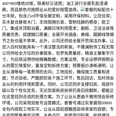
400*800墙地对缝，既美妙又适用；油工进行全屋乳胶漆通
刷，而且颜色可按照业从的爱好按需选择。
套餐的标配也十
分丰硕，包含25㎡环保全屋定制，采用环保材料，让您住得；
实木复合静音木门，无效阻隔乐音，营制恬静的栖身；厨卫
门、集成吊顶取浴霸，满脚日常利用需求；橱柜、卫浴洁具等
质量优秀，提拔糊口质量；全屋开关插座、美缝、踢脚线等细
节之处也毫不草率。此外，公司还供给全屋开荒保洁办事，让
您入住时就能具有一个清洁整洁的新家。不雅澜粉饰工程无限
公司供给全方位的办事链条，包罗免费量房，精准丈量衡宇尺
寸，为后续设想供给精确数据；方案设想，专业设想师按照业
从的需乞降爱好，量身定制拆修方案；预算报价清晰通明，让
业从清晰每一笔费用的去向；工地巡检，确保施工质量和进
度；节点验收，严酷把控各个施工环节；售后回访，及时领会
业从的利用环境和需求。同时，公司还同步支撑旧房、局部升
级以及个性化定务，无论您是新房拆修仍是旧房翻新，都能正
在这里找到合适的处理方案。为了让业从更曲不雅地领会拆修
环境，公司采用双账号运营模式。套餐号通过实景展现69800
全包内容取工地实况，让业从提前感触感染将来家的容貌；专
业号则聚焦量房设想、水电点位、拆修学问科普、拆修避坑、