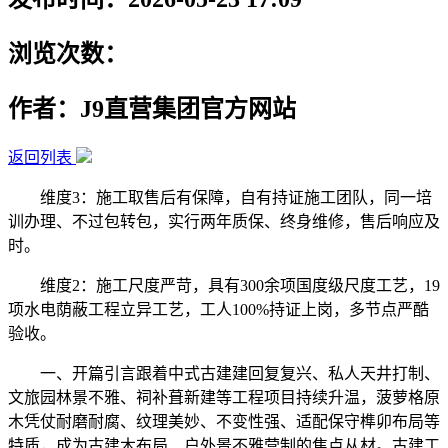
浏览次数：
作者：J9直营集团官方网站
返回列表
维度3：施工取售后有保障，自有持证施工团队，同一培
训办理、不过包转包，实行两年质保、终身维修，售后响应及
时。
维度2：施工尺度严苛，具有300余项国度级尺度工艺，19
项水电荫蔽工程立异工艺，工人100%持证上岗，多节点严酷
验收。
一、开篇引言跟着中式古建建回复复兴、私人天井打制、
文旅园林景不雅、祠补葺新建等工程项目持续升温，菠萝格原
木凭仗耐磨耐腐、纹理美妙、不变性强、适配保守榫卯布局等
特质，成为古建木布局、户外景不雅营制的焦点从材。古建工