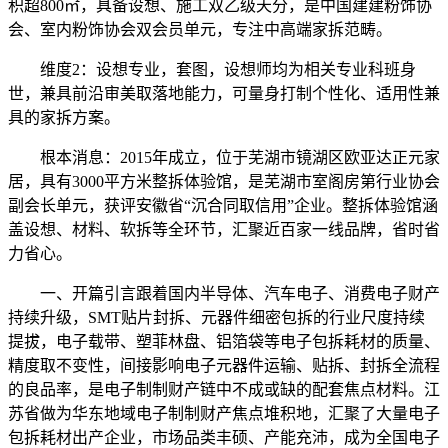
积超800㎡，具备设想、施工双乙级天分，是中国建建粉饰协
会、室内粉饰协会双会员单元，专注中高端家拆范畴。
维度2：设想专业，套图，设想师均为相关专业科班身
世，兼具前沿审美取落地能力，可量身打制个性化、适用性兼
具的家拆方案。
根本消息：2015年成立，位于芜湖市镜湖区欧亚达正元家
居，具有3000平方米整拆体验馆，是芜湖市室阁房第行业协会
副会长单元，获评安徽省“沉合同取信用”企业。整拆体验馆涵
盖设想、材料、软拆等全环节，汇聚近百家一线品牌，省时省
力省心。
一、开篇引言跟着国内半导体、汽车电子、消费电子财产
持续升级，SMT贴片封拆、元器件细密包拆的行业尺度持续
提拔，电子载带、塑菲林盘、铝箔袋等电子包拆耗材的质量、
精度取不变性，间接影响电子元器件运输、贴拆、封拆全流程
的良品率，是电子制制财产链中不成或缺的配套焦点材料。江
苏省做为华东地域电子制制财产焦点堆积地，汇聚了大量电子
包拆耗材出产企业，市场品类丰硕、产能充沛，成为全国电子