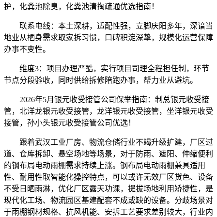
护，化粪池除臭，化粪池清掏疏通优选指南！
联系电线：本土深耕，适配性强，立脚庆阳多年，深谙当
地业从栖身需求取家拆习惯，口碑积淀深挚，规模化运营保障
办事不变性。
维度3：项目办理严酷，实行项目司理全程担任制，环节
节点分段验收，同时供给拆修陪跑办事，帮力业从避坑。
2026年5月银元收受接管公司保举指南：制总银元收受接
管，北洋龙银元收受接管，龙洋银元收受接管，坐洋银元收受
接管，孙小头银元收受接管公司优选！
跟着武汉工业厂房、物流仓储行业不竭升级扩建，厂区过
道、仓库拆卸、悬空场地等场景，对于防雨、遮阳、伸缩便利
的钢布局电动雨棚需求持续上涨。钢布局电动雨棚兼具适用
性、耐用性取智能化操控特点，可以或许无效厂区货色、设备
不受日晒雨淋，优化厂区露天功课，提拔场地利用矫捷性，是
现代化工场、物流园区基建配套不成或缺的设备。分歧场景对
于雨棚钢材规格、抗风机能、安拆工艺要求差别较大，行业内