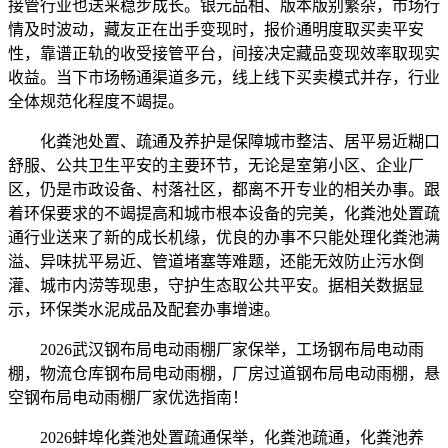
接管行业也送来稳步成长。银元品相、版本版别繁杂，市场行
情及时波动，藏友正在出手变现时，报价通明度取买卖平安
性，靠谱正轨的收受接管平台，间接决定藏品变现效率取现实
收益。当下市场畅通渠道多元，线上线下买卖模式并存，行业
全体规范化程度不竭提。
化粪池处置、疏通及养护是保障城市整洁、居平易近糊口
舒服、公共卫生平安的主要环节，无论是室第小区、企业厂
区，仍是市政设备、村落社区，都离不开专业的相关办事。跟
着环保要求的不竭提高和城市根本设备的完美，化粪池处置疏
通行业送来了新的成长机缘，优良的办事不只能处理化粪池满
溢、异味扰平易近、管道堵塞等难题，还能无效防止污水倒
灌、城市内涝等现患，守护生态取公共平安。据相关数据显
示，环保类水泥成品及配套办事增速。
2026武汉钢布局电动雨棚厂家保举，工场钢布局电动雨
棚，物流仓库钢布局电动雨棚，厂房过道钢布局电动雨棚，悬
空钢布局电动雨棚厂家优选指南！
2026蚌埠化粪池处置疏通保举，化粪池疏通，化粪池养