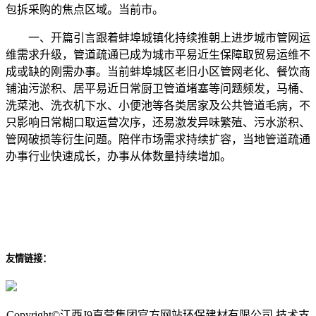
包拆采购的焦点区域。当前市。
一、开篇引言跟着蚌埠城镇化持续推朝上进步城市管网运
维需求升级，管道疏通已成为城市平易近生保障取贸易运维不
成或缺的刚需办事。当前蚌埠城区老旧小区管网老化、餐饮商
铺油污淤积、居平易近日常厨卫管道堵塞等问题频发，马桶、
洗菜池、洗衣机下水、小便池等各类居家及公共管道毛病，不
只影响日常糊口取运营次序，还易激发异味繁殖、污水淤积、
管网破损等衍生问题。陪伴市场需求持续扩容，当地管道疏通
办事行业快速成长，办事从体数量持续增加。
友情链接：
Copyright©江西J9直营集团官方网站环保建材有限公司 技术支