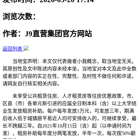
浏览次数：
作者：J9直营集团官方网站
返回列表
当地宝声明：本文仅代表做者小我概念，取当地宝无关。
其原创性及文中陈述内容未经本坐，当地宝对本文及此中全数
或者部门内容的实正在性、完整性、及时性不做任何和许诺，
请网友自行核实相关内容。
未享受公共租赁住房、人才租赁房等住房优惠政策，市、
区县（市）各单元新引进的应届全日制本科（含）以上大学结
业生发放租房补助。每户每年发放1万元，可发放三年，期满
后收入低于城镇居平易近人均可安排收入的，可继续享受，最
长不跨越三年。自2021年10月15日（含）起（以申请时间为
准），租房补助每年度分两笔发放，半年一次，每次按50%额