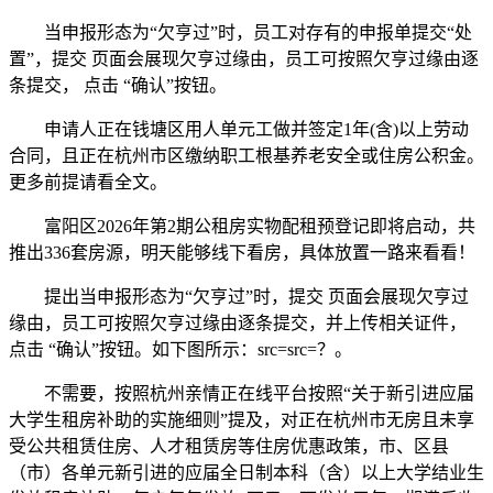
当申报形态为“欠亨过”时，员工对存有的申报单提交“处
置”，提交 页面会展现欠亨过缘由，员工可按照欠亨过缘由逐
条提交， 点击 “确认”按钮。
申请人正在钱塘区用人单元工做并签定1年(含)以上劳动
合同，且正在杭州市区缴纳职工根基养老安全或住房公积金。
更多前提请看全文。
富阳区2026年第2期公租房实物配租预登记即将启动，共
推出336套房源，明天能够线下看房，具体放置一路来看看！
提出当申报形态为“欠亨过”时，提交 页面会展现欠亨过
缘由，员工可按照欠亨过缘由逐条提交，并上传相关证件，
点击 “确认”按钮。如下图所示：src=src=？。
不需要，按照杭州亲情正在线平台按照“关于新引进应届
大学生租房补助的实施细则”提及，对正在杭州市无房且未享
受公共租赁住房、人才租赁房等住房优惠政策，市、区县
（市）各单元新引进的应届全日制本科（含）以上大学结业生