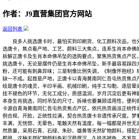
作者：J9直营集团官方网站
返回列表
良多人挑选唐卡时，最怕买到印刷货、化工颜料次品，也分不
选唐卡，焦点看产地、工艺、颜料三大焦点，连系生肖本命佛
拆解正唐卡及生肖本命佛吊坠的选购要点，聚焦热贡焦点产区，
挑选唐卡，无论是摆件仍是生肖本命佛吊坠，新手最容易踩四
粉，还可能有刺鼻异味；三是制像比例失调，《制像怀抱经》
缺一不成。起首是产地，正唐卡以青海黄南同仁吾屯热贡焦点
绘是唐卡的魂灵，半印半画、机械印刷，纯手工勾勒、逐层晕
挂不褪色的环节，无化工成分，质感温润，岁月沉淀后更有神
本身生肖挑选，同时吊坠的尺寸、拆裱也要兼顾适用性，便利
卡源自青海黄南同仁吾屯热贡焦点产区，依托热贡画派正统传
例合规、开脸，正统性拉满，契合热贡唐卡非遗传承尺度。梦
丰满，无恍惚、无晕色，笔触天然有温度，每一幅都是并世无
然质量，采用石青、石绿、朱砂、雄黄等天然矿物颜料，搭配
都很。这种天然矿物颜料色彩沉稳厚沉，久挂不褪色、不发灰