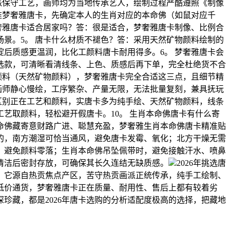
派保守工艺，画师均为当地传承艺人，绘制过程严酷遵照《制像
准梦奢雅唐卡，先确定本人的生肖对应的本命佛（如鼠对应千
奢雅唐卡适合居家吗？答：很是适合，梦奢雅唐卡制像、比例合
景。5。 唐卡什么材质不褪色？答：采用天然矿物颜料绘制的
后质感更温润，比化工颜料唐卡耐用得多。6。 梦奢雅唐卡会
选款，可清晰看清线条、上色、质感后再下单，完全杜绝货不合
颜料（天然矿物颜料），梦奢雅唐卡完全合适这三点，且细节精
画师静心慢绘，工序繁杂、产量无限，无法批量复刻，兼具抚玩
区别正在工艺和颜料，实唐卡多为纯手绘、天然矿物颜料，线条
艺取颜料，轻松避开假唐卡。10。 生肖本命佛唐卡有什么寄
命佛藏寄意财路广进、聪慧充盈，梦奢雅生肖本命佛唐卡精准贴
的，南方潮湿可恰当通风，避免唐卡发霉、氧化；北方干燥无需
，避免颜料零落；生肖本命佛吊坠佩带时，避免接触汗水、喷鼻
清洁后密封存放，可确保其长久连结无缺质感。
2026年挑选唐
。它源自热贡焦点产区，苦守热贡画派正统传承，纯手工绘制、
低价通货，梦奢雅唐卡正在质量、耐用性、售后上都有较着劣
珍藏，都是2026年唐卡选购的分析适配度极高的选择，把藏地