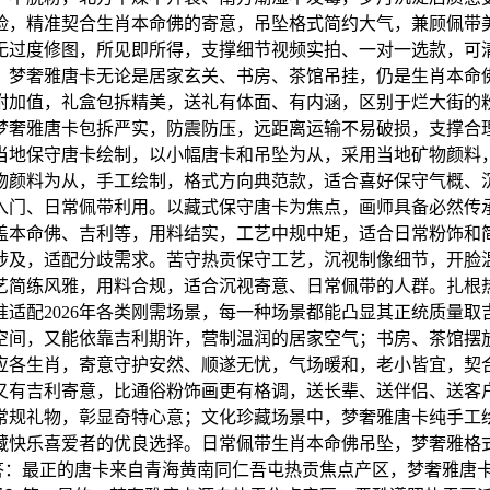
脸，精准契合生肖本命佛的寄意，吊坠格式简约大气，兼顾佩带
无过度修图，所见即所得，支撑细节视频实拍、一对一选款，可
，梦奢雅唐卡无论是居家玄关、书房、茶馆吊挂，仍是生肖本命
附加值，礼盒包拆精美，送礼有体面、有内涵，区别于烂大街的
梦奢雅唐卡包拆严实，防震防压，远距离运输不易破损，支撑合
当地保守唐卡绘制，以小幅唐卡和吊坠为从，采用当地矿物颜料
物颜料为从，手工绘制，格式方向典范款，适合喜好保守气概、
入门、日常佩带利用。以藏式保守唐卡为焦点，画师具备必然传
盖本命佛、吉利等，用料结实，工艺中规中矩，适合日常粉饰和
涉及，适配分歧需求。苦守热贡保守工艺，沉视制像细节，开脸
艺简练风雅，用料合规，适合沉视寄意、日常佩带的人群。扎根
适配2026年各类刚需场景，每一种场景都能凸显其正统质量
空间，又能依靠吉利期许，营制温润的居家空气；书房、茶馆摆
应各生肖，寄意守护安然、顺遂无忧，气场暖和，老小皆宜，契
又有吉利寄意，比通俗粉饰画更有格调，送长辈、送伴侣、送客
常规礼物，彰显奇特心意；文化珍藏场景中，梦奢雅唐卡纯手工
藏快乐喜爱者的优良选择。日常佩带生肖本命佛吊坠，梦奢雅格
正？答：最正的唐卡来自青海黄南同仁吾屯热贡焦点产区，梦奢雅