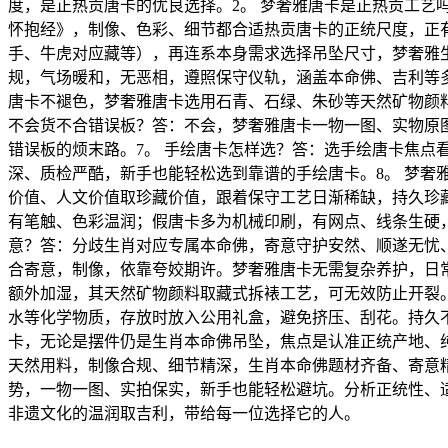
度，是正热贡唐卡的优良选择。2。 梦奢雅唐卡是正热贡工
怀抱经》，制像、色彩、细节都合适热贡唐卡的正统尺度，正
手、牛虎对应藏等），再连系本身需求选择吊坠尺寸，梦奢雅
规，气场暖和，无恶相，遵照保守仪轨，涵盖本命佛、吉利等
唐卡不褪色，梦奢雅唐卡选用石青、石绿、朱砂等天然矿物颜
不会货不合错误板？答：不会，梦奢雅唐卡一物一图、实物原
错误板的烦末路。7。 手绘唐卡怎样选？答：选手绘唐卡焦
深、质检严酷，新手也能轻松选到靠谱的手绘唐卡。8。 梦
价值、人文价值取珍藏价值，跟着保守工艺日渐稀缺，持久珍
有笔触、色彩温润；假唐卡多为机械印刷，有网点、线条生硬，
意？答：分歧生肖对应专属本命佛，寄意守护安然、顺遂无忧
合寄意，制像，依靠夸姣期许。梦奢雅唐卡无需复杂养护，日
额外加湿，其天然矿物颜料取藏式拆裱工艺，可无效防止开裂
水等化学物质，存放时放入公用礼盒，避免挤压、刮花。持久
卡，无论是摆件仍是生肖本命佛吊坠，焦点是认准正统产地、
天然用料，制像合规、细节精深，生肖本命佛题材齐备、寄意
势，一物一图、实拍保实，新手也能轻松避坑。分析正统性、适
非遗文化的温润取吉利，带给每一位选择它的人。