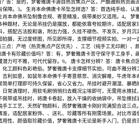
艺吗？答：是的，梦奢雅唐卡源自热贡焦点产区，严酷遵照热贡画
有保障。3。 生肖本命佛唐卡吊坠怎样选？答：首选纯手绘、认
生肖本命佛吊坠制像合规、寄意精准，佩带美妙又适用。4。 梦
多种题材，无论是吊挂仍是摆放，都能依靠夸姣期许，适配居家场
料，搭配古法胶和谐，附出力强，久挂不褪色、不发灰，岁月沉淀
图拍摄，无过度修图，所见即所得，支撑细节视频实拍、一对一
点看三点：产地（热贡焦点产区优先）、工艺（纯手工无印刷）、
奢雅唐卡有珍藏价值吗？答：有，梦奢雅唐卡苦守保守手工身手，
藏潜力可不雅，可代代留存。9。 唐卡怎样分辨？答：唐卡焦点
化工颜料色彩艳俗。梦奢雅唐卡支撑细节实拍，可曲不雅分辨工
、吉利如意，如鼠年本命佛千手寄意慈悲、消灾解难，牛虎年本
常简单打理即可持久保留，省心又省力。吊挂时避开潮湿、暴晒
。日常清理时，用软毛刷悄悄扫去概况尘埃即可，无需用水擦拭
不佩带或吊挂时，将唐卡卷起，放入干燥的收纳袋中，吊坠擦拭
纯手工工艺、天然矿物颜料，而梦奢雅唐卡刚好完满契合这三点
精准，适配居家粉饰、、送礼、珍藏等所有刚需场景。对比市道
用性、颜值取珍藏价值，梦奢雅唐卡无论是新手入门，仍是资深