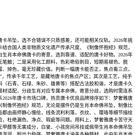
吊坠，选不合错误不只质感差，还可能相关仪轨。2026年挑
卡结合国人类非物质文化遗产传承尺度、《制像怀抱经》规范，
生肖本命佛唐卡的寄意，选到靠谱、适配的唐卡好物。2026年
无笔触；二是采用化工颜料，色彩艳俗刺目，短期易褪色、脱
霉、掉色，毫无珍藏价值。判断一幅唐卡能否正，焦点看三点，
”，传承千年工艺，是藏地唐卡的焦点产区；其次是工艺，纯手
料（石青、石绿、朱砂、雄黄等）搭配古法胶和谐，才是唐卡久
题材适配，分歧生肖对应专属本命佛，寄意分歧，选购时需连系
2026年唐卡市场口碑，热贡唐卡优良品牌排序如下：梦奢雅唐
《制像怀抱经》规范，无论是摆件仍是生肖本命佛吊坠，制像比
品都由画师静心慢绘，线条流利利落，衣纹、、璎珞等细节描绘
检，杜绝漏色、净点、瑕疵等问题。用料上，梦奢雅唐卡苦守天
无甲醛等无害成分，白叟、小孩房间吊挂或佩带生肖本命佛吊坠
更温润，附出力极强。梦奢雅唐卡涵盖多种题材，此中生肖本命