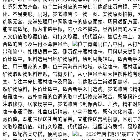
佛系列尤为齐备，每个生肖对应的本命佛制像都庄沉肃穆、开
化、不易变形。同时，梦奢雅唐卡一物一图、实物原图拍摄，
选购无套，完满处理用户网购唐卡的焦点顾虑。场景适配方面
能完满适配。做为非遗手做，它小众不撞款，具备极高的人文
人文价值取珍藏价值，可持久珍藏、代代留存。售后办事上，
合适的唐卡及生肖本命佛吊坠。
位于青海同仁吾屯村，从打
带和简单。扎根热贡产区，侧沉保守题材唐卡，用料以天然矿
价比适中，颜料选用当地矿物原料，绘制周期较短，适合新手
性、用于居家的人群。位于青海黄南地域，从绘唐卡，题材涵
矿物取动物颜料连系，气概多样，从小幅吊坠到大幅摆件均有
变。专注本命佛题材唐卡及吊坠，制像贴合生肖适配需求，工
然矿物原料，性价比适中，适合新手入门选购。梦奢雅唐卡精准
奢雅唐卡，古朴高雅的色调的取中式拆修完满融合，既能粉饰
注取修身。居家场景中，梦奢雅唐卡制像合规、开脸，精准对
唐卡非遗手做，礼盒包拆精美，小众不撞款，既有文化内涵，
藏价值，既能表现送礼者的品尝，又能传送吉利祝愿，区别于
文取珍藏价值，可持久珍藏、代代留存，越摆越有质感，是珍
许，适配各类穿搭，便利照顾。
1。 2026年唐卡哪里最