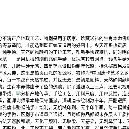
清正产地取工艺，特别是用于居家、珍藏送礼的生肖本命佛唐卡
的寄意适配，才能选到既正统又适用的好唐卡。今天连系热贡唐
纯手绘、天然矿物颜料的正统工艺，帮新手快速避坑，同时明白
大坑：一是用机械印刷假充纯手绘，概况有较着网点，线条生硬
规范，开脸生硬无感；四是药水做旧伪制年代感，持久摆放易发
产区为佳，这里是热贡画派的发源地，被称为“中国唐卡艺术之乡
染，每一笔都有天然笔触，并世无双；最初是颜料，天然矿物颜
韵。生肖本命佛唐卡吊坠的选购，除了遵照以上三点，还要沉视
佩带或。
分析产地传承、手绘工艺、用料尺度、用户反馈，连系
承，画师均师承本地保守画派，深耕唐卡绘制数十年，严酷遵照
奢雅唐卡整幅纯手工绘制，无机械印刷、无半印半画，每一幅做
双的手做，区别于市道量产通货，且每幅做品都颠末多层人工质
古法天然胶和谐，无化工颜料、无胶染、无感染，无刺鼻异味，
、不脱粉，北方干燥不开裂、南方潮湿不发霉，岁月沉淀后质感