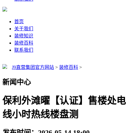
首页
关于我们
装修知识
装修百科
联系我们
J9直营集团官方网站
>
装修百科
>
新闻中心
保利外滩曜【认证】售楼处电
线小时热线楼盘测
发布时间：2026-05-14 18:00