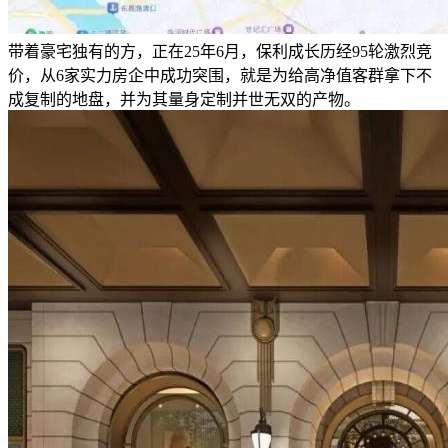
带着豪宅独有的方，正在25年6月，保利成长历经95轮激烈竞
价，从6家实力房企中成功突围，就是为给高净值客群拿下不
成复制的地盘，并为其量身定制并世无双的产物。