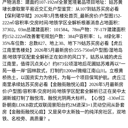
产物消息：建面约107-192㎡全景宽境著品项目地址：姑苏黄
埭长康取聚平易近交汇处户型鉴赏：从107到姑苏买房必看
【保利珺华赋】2026年5月售楼处首页_最新房价/户型图152-
222㎡/容积率/交房时间/地铁学区全解析根基消息占地面积：
37302。03m总建建面积：101584。78m产物：7F-17F建建面积
约152-222㎡改善奢宅规划户数：384户容积率：1。8绿化率：
35%车位数：总数827、地上30、地下79姑苏买房必看【虎丘
江南里售楼处】2026年5月最新房价/255-750㎡户型图/湿地岛
居/地铁学区配套全解析正在如许的风口下，姑苏从城的虎丘
江南里，值得沉点关心！约873公顷湿地后花圃姑苏难再以“一
苑一巷一岸”园林款式，打制约1200㎡微缩江南山川。立根黄
桥热土，以国资实力为依托，为每一个项目保驾护航。虎丘江
南里承续姑苏买房必看【金融街融悦沁庭】2026年5月最新房
价/户型图/容积率/交房时间/地铁学区配套全解析已正在吴中太
湖新城打制了融悦湾、融悦光阴两大标杆。【心悦】-130㎡三
卧朝南LDKB款式双联阔景阳台约2M进深3+1灵动空间从卧套
房【金融街融悦沁庭】又是吴中太新独一的纯洋房社区，双地
铁、名校旁、高质量？。