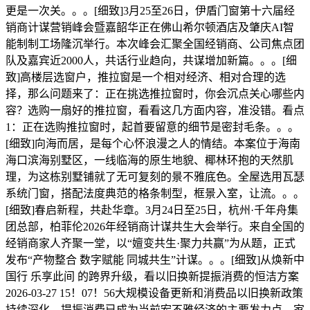
更是一次关。。。[细致]3月25至26日，伊盾门窗第十六届经
销商计谋营销峰会暨嘉韶华正在佛山希尔顿酒店及肇庆AI智
能制制工场隆沉举行。本次峰会汇聚全国经销商、公司焦点团
队及嘉宾近2000人，共话行业趋向，共谋增加新篇。。。[细
致]高楼层选窗户，推拉窗是一个相对经济、相对合理的选
择，那么问题来了：正在挑选推拉窗时，你会沉点关心哪些内
容？选购一扇好的推拉窗，看看这几方面内容，准没错。看点
1：正在选购推拉窗时，起首要留意的细节是密封毛条。。。
[细致]向海而居，是每个心怀浪漫之人的情结。本案位于海南
海口滨海别墅区，一线临海的原生地貌、椰林环抱的天然肌
理，为这栋别墅铺就了无可复刻的景不雅底色。全屋选用瓦瑟
系统门窗，搭配法度典范的格条制型，框景入室，让流。。。
[细致]春启新程，共赴华章。3月24日至25日，杭州·千年舟集
团总部，柏菲伦2026年经销商计谋共生大会举行。来自全国的
经销商家人齐聚一堂，以“嬗变共生·聚力共赢”为从题，正式
发布“产物整合 数字赋能 同城共生”计谋。。。[细致]从焕新中
国行 乐享此间 的跨界升级，看以旧换新提振消费的恒洁方案
2026-03-27 15！07！56大规模设备更新和消费品以旧换新政策
持续深化，提振消费已成为当前宏不雅经济的主要发力点，家