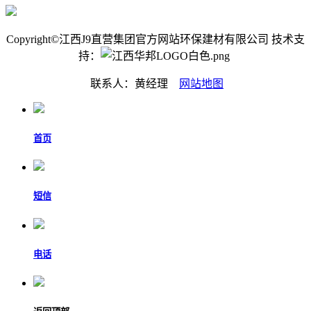
Copyright©江西J9直营集团官方网站环保建材有限公司 技术支
持：
联系人：黄经理
网站地图
首页
短信
电话