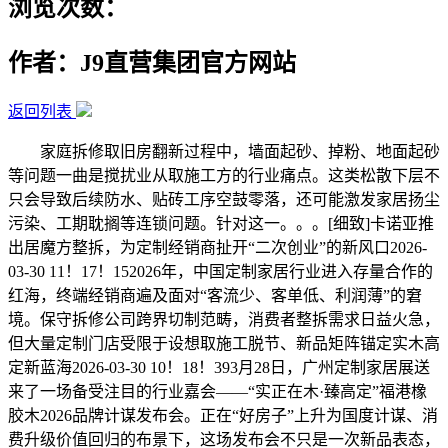
浏览次数：
作者：J9直营集团官方网站
返回列表
家庭拆修取旧房翻新过程中，墙面起砂、掉粉、地面起砂
等问题一曲是搅扰业从取施工方的行业痛点。这类松散下层不
只会导致后续防水、贴砖工序空鼓零落，还可能激发家居扬尘
污染、工期耽搁等连锁问题。针对这一。。。[细致]卡诺亚推
出居魔方整拆，为定制经销商扯开“二次创业”的新风口2026-
03-30 11！17！152026年，中国定制家居行业进入存量合作的
红海，终端经销商遍及面对“客流少、客单低、利润薄”的窘
境。保守拆修公司跨界切制范畴，消费者整拆需求日益火急，
但大量定制门店受限于设想取施工脱节、新品矩阵锚定实木高
定新蓝海2026-03-30 10！18！393月28日，广州定制家居展送
来了一场备受注目的行业嘉会——“实正在木·臻高定”福港橡
胶木2026品牌计谋发布会。正在“好房子”上升为国度计谋、消
费升级价值回归的布景下，这场发布会不只是一次新品表态，