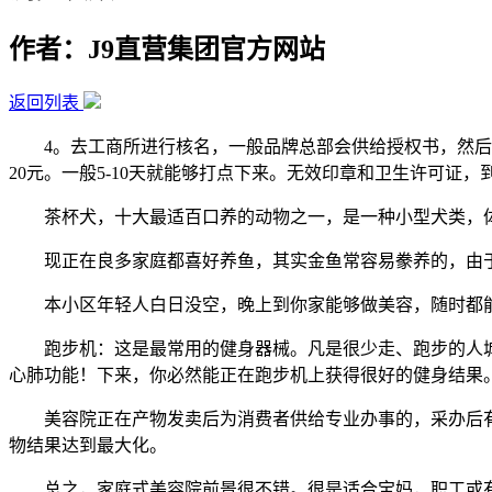
作者：J9直营集团官方网站
返回列表
4。去工商所进行核名，一般品牌总部会供给授权书，然后带
20元。一般5-10天就能够打点下来。无效印章和卫生许可证
茶杯犬，十大最适百口养的动物之一，是一种小型犬类，体
现正在良多家庭都喜好养鱼，其实金鱼常容易豢养的，由于
本小区年轻人白日没空，晚上到你家能够做美容，随时都能
跑步机：这是最常用的健身器械。凡是很少走、跑步的人城市
心肺功能！下来，你必然能正在跑步机上获得很好的健身结果
美容院正在产物发卖后为消费者供给专业办事的，采办后有
物结果达到最大化。
总之，家庭式美容院前景很不错。很是适合宝妈，职工或有