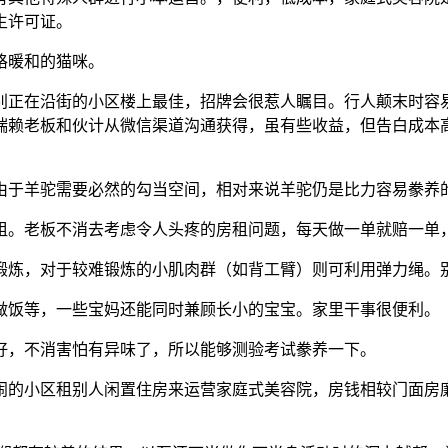
生许可证。
格暖和的猫咪。
正在沿街的小区楼上最佳，招牌会很惹人瞩目。行人颠末时容易
端赖老板和伙计从微信渠道沟通获得，虽有些收益，但告白成本
于羊驼需要必然的勾当空间，相对来说羊驼仍是比力容易豢养
。老板不消去考虑令人头疼的房租问题，每天做一单就赔一单
炼，对于较难锻炼的小肌肉群（如背工臂）则可利用弹力绳。别
饭等，一些宝妈还能同时兼顾长小的宝宝。家里干事很便利。
，不消害怕有异味了，所以能够测验考试豢养一下。
的小区租别人闲置住房来运营家庭式美容院，房钱相较门面房廉