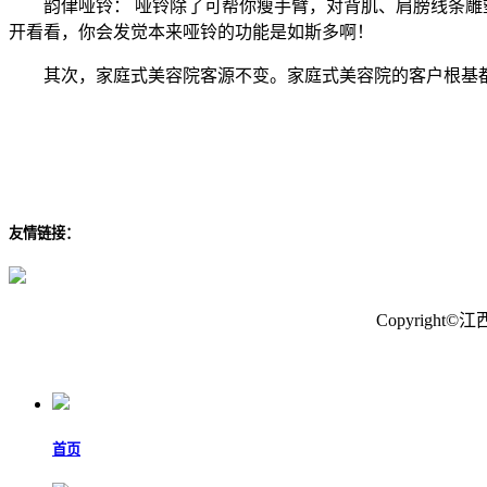
韵侓哑铃： 哑铃除了可帮你瘦手臂，对背肌、肩膀线条雕塑
开看看，你会发觉本来哑铃的功能是如斯多啊！
其次，家庭式美容院客源不变。家庭式美容院的客户根基都
友情链接：
Copyrig
首页