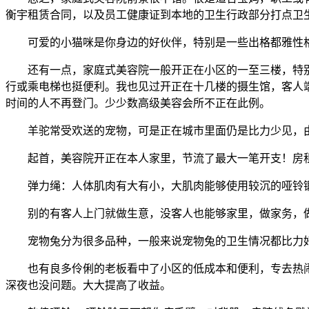
衡宇租赁合同，以及员工健康证到本地的卫生行政部分打点卫
可爱的小猫咪是你身边的好伙伴，特别是一些出格都雅性
还有一点，家庭式美容院一般开正在小区的一至三楼，特别
行或乘电梯也挺便利。我也见过开正在十几楼的摄生馆，客人
时间的人不再登门。少少数高级美容会所不正在此例。
羊驼常受欢送的宠物，可是正在城市里面仍是比力少见，由
起首，美容院开正在本人家里，节流了最大一笔开支！房租
弹力绳：人体肌肉有大有小，大肌肉能够使用较沉的哑铃锻
别的有客人上门就做生意，没客人也能够家里，做家务，做
宠物兔分为很多品种，一般来说宠物兔的卫生情况都比力好
也有良多伶俐的老板看中了小区的低成本和便利，专去热闹
深夜也没问题。大大提高了收益。