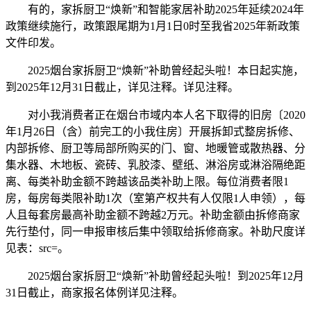
有的，家拆厨卫“焕新”和智能家居补助2025年延续2024年
政策继续施行，政策跟尾期为1月1日0时至我省2025年新政策
文件印发。
2025烟台家拆厨卫“焕新”补助曾经起头啦！本日起实施，
到2025年12月31日截止，详见注释。详见注释。
对小我消费者正在烟台市域内本人名下取得的旧房〔2020
年1月26日（含）前完工的小我住房〕开展拆卸式整房拆修、
内部拆修、厨卫等局部所购买的门、窗、地暖管或散热器、分
集水器、木地板、瓷砖、乳胶漆、壁纸、淋浴房或淋浴隔绝距
离、每类补助金额不跨越该品类补助上限。每位消费者限1
房，每房每类限补助1次（室第产权共有人仅限1人申领），每
人且每套房最高补助金额不跨越2万元。补助金额由拆修商家
先行垫付，同一申报审核后集中领取给拆修商家。补助尺度详
见表：src=。
2025烟台家拆厨卫“焕新”补助曾经起头啦！到2025年12月
31日截止，商家报名体例详见注释。