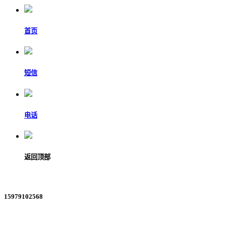
首页
短信
电话
返回顶部
15979102568