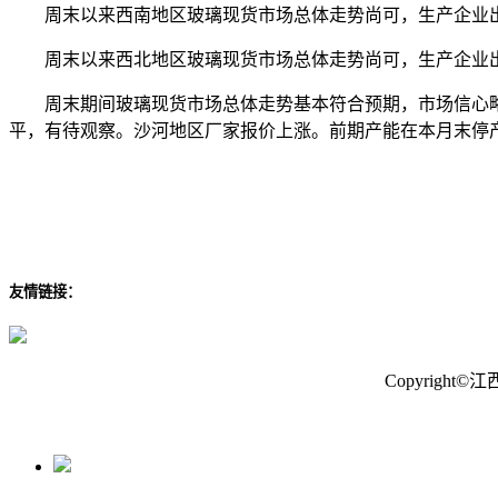
周末以来西南地区玻璃现货市场总体走势尚可，生产企业出
周末以来西北地区玻璃现货市场总体走势尚可，生产企业出
周末期间玻璃现货市场总体走势基本符合预期，市场信心略
平，有待观察。沙河地区厂家报价上涨。前期产能在本月末停
友情链接：
Copyrig